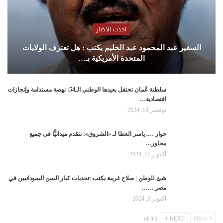
احدث الاخبار
السفير عبد المحمود عبد الحليم يكتب : هل تعترف الولايات
المتحدة الأمريكية بـ…
سلطنة عُمان تحتفل بعيدها الوطني الـ54: نهضة مستدامة وإنجازات
اقتصادية…
نوفمبر 18, 2024
حوار …. ياسر العطا لـ «الشروق»: نتقدم ميدانيًّا فى جميع
محاور…
أكتوبر 17, 2024
شئ للوطن | صلاح غريبة يكتب :تحديات كبار السن السودانيين في
مصر ……
أكتوبر 3, 2024
1 of 3
NEXT
PREV