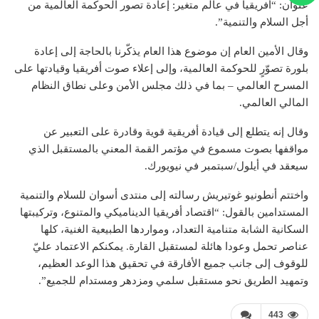
عنوان: “أفريقيا في عالم متغير: إعادة تصور الحوكمة العالمية من
أجل السلام والتنمية”.
وقال الأمين العام إن موضوع هذا العام يذكّرنا بالحاجة إلى إعادة
بلورة تصوّرٍ للحوكمة العالمية، وإلى إعلاء صوت أفريقيا وقيادتها على
المسرح العالمي – بما في ذلك مجلس الأمن وعلى نطاق النظام
المالي العالمي.
وقال إنه يتطلع إلى قيادة أفريقية قوية وقادرة على التعبير عن
مواقفها بصوت مسموع في مؤتمر القمة المعني بالمستقبل الذي
سيعقد في أيلول/سبتمبر في نيويورك.
واختتم أنطونيو غوتيريش رسالته إلى منتدى أسوان للسلام والتنمية
المستدامين بالقول: “اقتصاد أفريقيا الديناميكي والمتنوع، وتركيبتها
السكانية الشابة متنامية التعداد، ومواردها الطبيعية الغنية، كلها
عناصر تحمل وعودا هائلة لمستقبل القارة. يمكنكم الاعتماد عليّ
للوقوف إلى جانب جميع الأفارقة في تحقيق هذا الوعد العظيم،
وتمهيد الطريق نحو مستقبل سلمي ومزدهر ومستدام للجميع”.
443