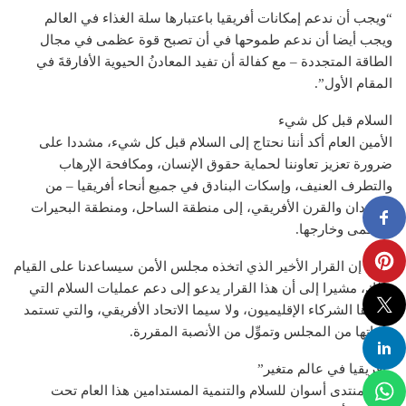
“ويجب أن ندعم إمكانات أفريقيا باعتبارها سلة الغذاء في العالم
ويجب أيضا أن ندعم طموحها في أن تصبح قوة عظمى في مجال
الطاقة المتجددة – مع كفالة أن تفيد المعادنُ الحيوية الأفارقةَ في
المقام الأول”.
السلام قبل كل شيء
الأمين العام أكد أننا نحتاج إلى السلام قبل كل شيء، مشددا على
ضرورة تعزيز تعاوننا لحماية حقوق الإنسان، ومكافحة الإرهاب
والتطرف العنيف، وإسكات البنادق في جميع أنحاء أفريقيا – من
السودان والقرن الأفريقي، إلى منطقة الساحل، ومنطقة البحيرات
العظمى وخارجها.
وقال إن القرار الأخير الذي اتخذه مجلس الأمن سيساعدنا على القيام
بذلك، مشيرا إلى أن هذا القرار يدعو إلى دعم عمليات السلام التي
يقودها الشركاء الإقليميون، ولا سيما الاتحاد الأفريقي، والتي تستمد
ولاياتها من المجلس وتموِّل من الأنصبة المقررة.
“أفريقيا في عالم متغير”
يعقد منتدى أسوان للسلام والتنمية المستدامين هذا العام تحت