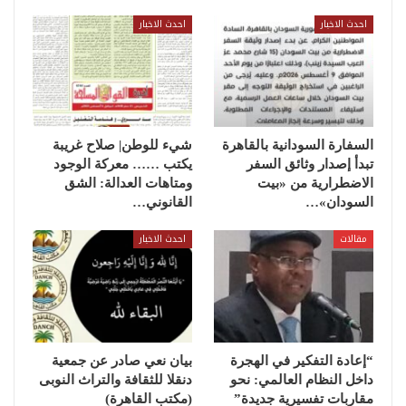
احدث الاخبار
احدث الاخبار
السفارة السودانية بالقاهرة
شيء للوطن| صلاح غريبة
تبدأ إصدار وثائق السفر
يكتب …… معركة الوجود
الاضطرارية من «بيت
ومتاهات العدالة: الشق
السودان»…
القانوني…
مقالات
احدث الاخبار
“إعادة التفكير في الهجرة
بيان نعي صادر عن جمعية
داخل النظام العالمي: نحو
دنقلا للثقافة والتراث النوبى
مقاربات تفسيرية جديدة”
(مكتب القاهرة)