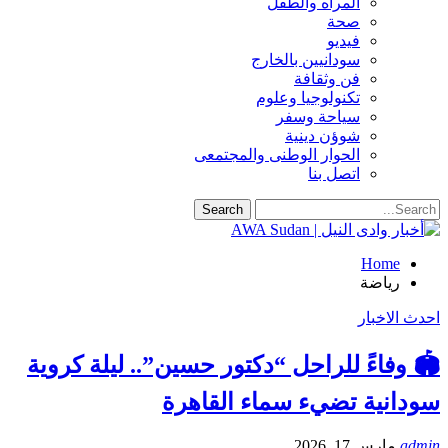
المرأه والطفل
صحة
فيديو
سودانيين بالخارج
فن وثقافة
تكنولوجيا وعلوم
سياحة وسفر
شوؤن دينية
الحوار الوطنى والمجتمعى
اتصل بنا
Home
رياضة
احدث الاخبار
🏟 وفاءً للراحل “دكتور حسين”.. ليلة كروية
سودانية تضيء سماء القاهرة
admin
مارس 17, 2026