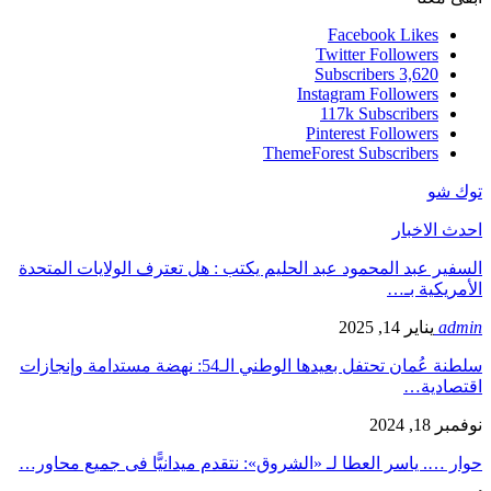
Facebook
Likes
Twitter
Followers
Subscribers
3,620
Instagram
Followers
117k
Subscribers
Pinterest
Followers
ThemeForest
Subscribers
توك شو
احدث الاخبار
السفير عبد المحمود عبد الحليم يكتب : هل تعترف الولايات المتحدة
الأمريكية بـ…
admin
يناير 14, 2025
سلطنة عُمان تحتفل بعيدها الوطني الـ54: نهضة مستدامة وإنجازات
اقتصادية…
نوفمبر 18, 2024
حوار …. ياسر العطا لـ «الشروق»: نتقدم ميدانيًّا فى جميع محاور…