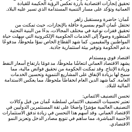
تحقيق إنجازات اقتصادية بارزة تعكس الرؤية الحكيمة للقيادة
العمانية وتؤكد على مسار التنمية المستدامة الذي تسير عليه البلاد.
عُمان: حاضرة ومستقبل زاهر
تحتفل عُمان اليوم بمسيرة حافلة بالإنجازات، حيث تمكنت من
تحقيق قفزات نوعية في مختلف المجالات، بدءًا من البنية التحتية
المتطورة وصولاً إلى الخدمات الحكومية الإلكترونية التي سهلت حياة
المواطنين والمقيمين. كما شهد القطاع الخاص نموًا ملحوظًا، مدفوعًا
بدعم الحكومة وتوفير بيئة استثمارية جاذبة.
اقتصاد قوي ومستدام
يشهد الاقتصاد العماني انتعاشًا ملحوظًا، مدعومًا بارتفاع أسعار النفط
وزيادة الإنتاج. وقد تمكنت الحكومة من تحقيق فوائض مالية، مما
سمح لها بزيادة الإنفاق على المشاريع التنموية وتحسين الخدمات
العامة. كما شهد الدين العام انخفاضًا ملحوظًا، مما يعكس الاستدامة
المالية للبلاد.
تحسن التصنيف الائتماني:
تعتبر تحسينات التصنيف الائتماني لسلطنة عُمان من قبل وكالات
التصنيف العالمية مؤشرًا واضحًا على ثقة المستثمرين الدوليين في
الاقتصاد العماني. وقد أسهم هذا التحسن في زيادة تدفق الاستثمارات
الأجنبية المباشرة، مما ساهم في تنويع مصادر الدخل وتعزيز النمو
الاقتصادي.