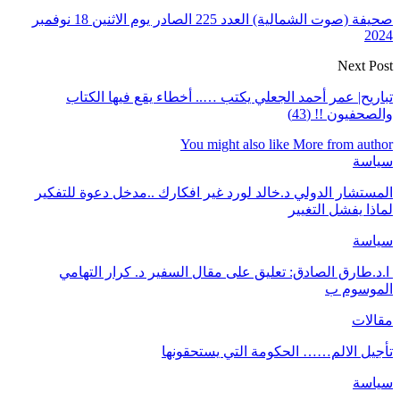
صحيفة (صوت الشمالية) العدد 225 الصادر يوم الاثنين 18 نوفمبر
2024
Next Post
تباريح| عمر أحمد الجعلي يكتب ….. أخطاء يقع فيها الكتاب
والصحفيون !! (43)
You might also like
More from author
سياسة
المستشار الدولي د.خالد لورد غير افكارك ..مدخل دعوة للتفكير
لماذا يفشل التغيير
سياسة
ا.د.طارق الصادق: تعليق على مقال السفير د. كرار التهامي
الموسوم ب
مقالات
تأجيل الالم…… الحكومة التي يستحقونها
سياسة