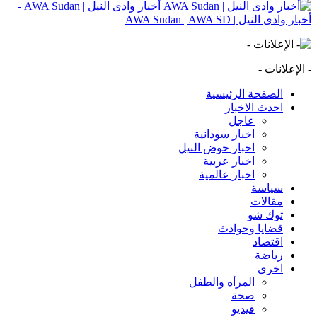
أخبار وادى النيل | AWA Sudan -
أخبار وادى النيل | AWA Sudan | AWA SD
- الإعلانات -
الصفحة الرئيسية
احدث الاخبار
عاجل
اخبار سودانية
اخبار حوض النيل
اخبار عربية
اخبار عالمية
سياسة
مقالات
توك شو
قضايا وحوادث
اقتصاد
رياضة
اخرى
المرأه والطفل
صحة
فيديو