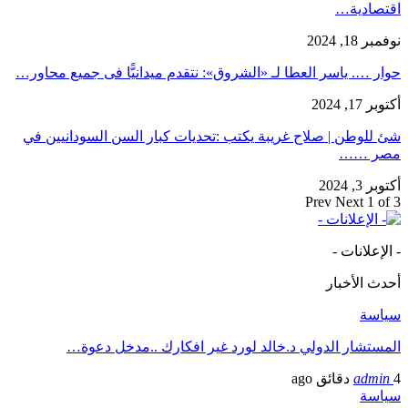
اقتصادية…
نوفمبر 18, 2024
حوار …. ياسر العطا لـ «الشروق»: نتقدم ميدانيًّا فى جميع محاور…
أكتوبر 17, 2024
شئ للوطن | صلاح غريبة يكتب :تحديات كبار السن السودانيين في
مصر ……
أكتوبر 3, 2024
Prev
Next
1 of 3
- الإعلانات -
أحدث الأخبار
سياسة
المستشار الدولي د.خالد لورد غير افكارك ..مدخل دعوة…
4 دقائق ago
admin
سياسة