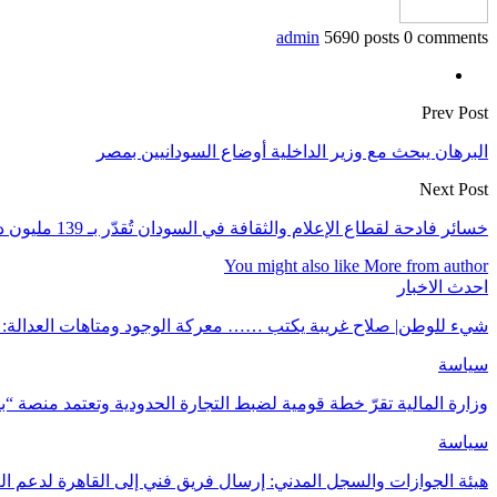
admin
5690 posts
0 comments
Prev Post
البرهان يبحث مع وزير الداخلية أوضاع السودانيين بمصر
Next Post
خسائر فادحة لقطاع الإعلام والثقافة في السودان تُقدّر بـ 139 مليون دولار
You might also like
More from author
احدث الاخبار
شيء للوطن| صلاح غريبة يكتب …… معركة الوجود ومتاهات العدالة: 
سياسة
وزارة المالية تقرّ خطة قومية لضبط التجارة الحدودية وتعتمد منصة “ب
سياسة
هيئة الجوازات والسجل المدني: إرسال فريق فني إلى القاهرة لدعم ال