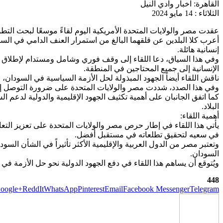
القاهرة: اخبار وادي النيل
الثلاثاء : 14 مايو 2024
عقدت مصر والولايات المتحدة الأمريكية اليوم لقاءً موسعًا لبحث التط
أعرب كلا البلدين عن قلقهما البالغ من استمرار العنف الدامي في ال
إنسانية هائلة.
وفي هذا السياق، دعا اللقاء إلى وقف فوري وشامل ومستدام لإطلاق 
الإنسانية إلى جميع المحتاجين في المنطقة.
ناقش اللقاء أيضاً الجهود المبذولة لحل الأزمة السياسية في السودان، ح
وفي هذا الصدد، شددت مصر والولايات المتحدة على ضرورة التوصل إل
كما اتفق الجانبان على أهمية تكثيف الجهود الإقليمية والدولية لدعم ا
البلاد.
أهمية اللقاء:
يأتي هذا اللقاء في إطار حرص مصر والولايات المتحدة على تعزيز التعا
في سعيه لتحقيق تطلعاته في مستقبل أفضل.
وتعتبر مصر من الدول العربية والإقليمية الأكثر تأثيراً في الشأن السود
السودان.
ويُتوقع أن يساهم هذا اللقاء في دفع الجهود الدولية نحو حل الأزمة في
448
oogle+
ReddIt
WhatsApp
Pinterest
Email
Facebook Messenger
Telegram