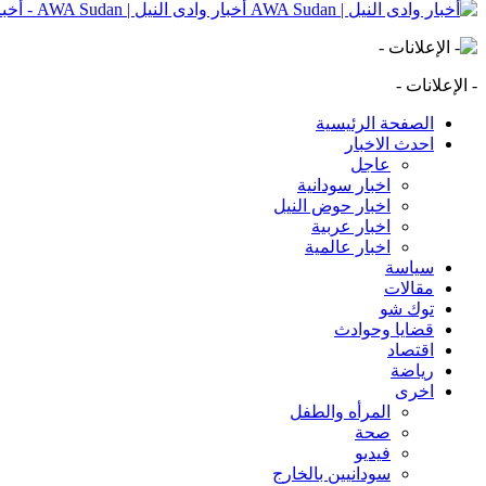
أخبار وادى النيل | AWA Sudan - أخبار وادى النيل | AWA Sudan | AWA SD
- الإعلانات -
الصفحة الرئيسية
احدث الاخبار
عاجل
اخبار سودانية
اخبار حوض النيل
اخبار عربية
اخبار عالمية
سياسة
مقالات
توك شو
قضايا وحوادث
اقتصاد
رياضة
اخرى
المرأه والطفل
صحة
فيديو
سودانيين بالخارج