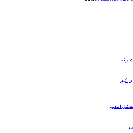
شتركة
يفشل التغيير
ب