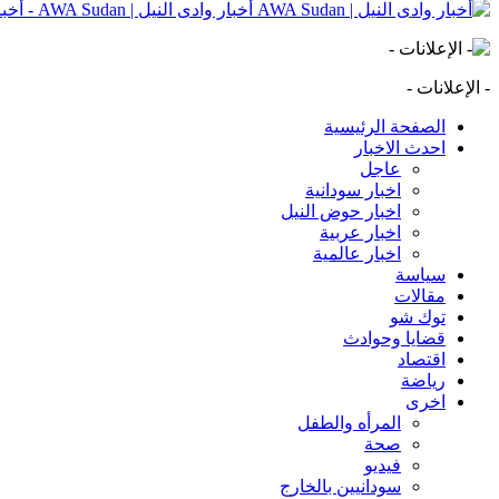
أخبار وادى النيل | AWA Sudan - أخبار وادى النيل | AWA Sudan | AWA SD
- الإعلانات -
الصفحة الرئيسية
احدث الاخبار
عاجل
اخبار سودانية
اخبار حوض النيل
اخبار عربية
اخبار عالمية
سياسة
مقالات
توك شو
قضايا وحوادث
اقتصاد
رياضة
اخرى
المرأه والطفل
صحة
فيديو
سودانيين بالخارج