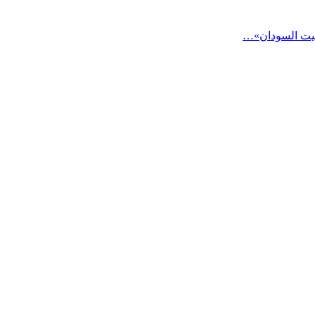
«بيت السودان»…