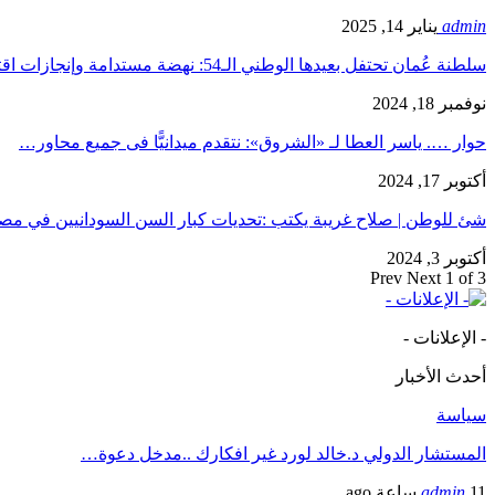
admin
يناير 14, 2025
سلطنة عُمان تحتفل بعيدها الوطني الـ54: نهضة مستدامة وإنجازات اقتصادية…
نوفمبر 18, 2024
حوار …. ياسر العطا لـ «الشروق»: نتقدم ميدانيًّا فى جميع محاور…
أكتوبر 17, 2024
شئ للوطن | صلاح غريبة يكتب :تحديات كبار السن السودانيين في 
أكتوبر 3, 2024
Prev
Next
1 of 3
- الإعلانات -
أحدث الأخبار
سياسة
المستشار الدولي د.خالد لورد غير افكارك ..مدخل دعوة…
11 ساعة ago
admin