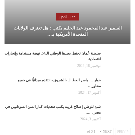
احدث الاخبار
السفير عبد المحمود عبد الحليم يكتب : هل تعترف الولايات
المتحدة الأمريكية بـ…
سلطنة عُمان تحتفل بعيدها الوطني الـ54: نهضة مستدامة وإنجازات
اقتصادية…
نوفمبر 18, 2024
حوار …. ياسر العطا لـ «الشروق»: نتقدم ميدانيًّا فى جميع
محاور…
أكتوبر 17, 2024
شئ للوطن | صلاح غريبة يكتب :تحديات كبار السن السودانيين في
مصر ……
أكتوبر 3, 2024
1 of 3
NEXT
PREV