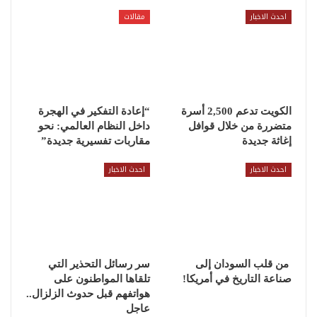
احدث الاخبار
مقالات
الكويت تدعم 2,500 أسرة
“إعادة التفكير في الهجرة
متضررة من خلال قوافل
داخل النظام العالمي: نحو
إغاثة جديدة
مقاربات تفسيرية جديدة”
احدث الاخبار
احدث الاخبار
من قلب السودان إلى
سر رسائل التحذير التي
صناعة التاريخ في أمريكا!
تلقاها المواطنون على
هواتفهم قبل حدوث الزلزال..
عاجل