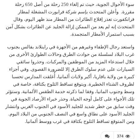
سوء الأحوال الجوية، حيث تم إلغاء 250 رحلة من أصل 650 رحلة
مقررة. وأعلن المتحدث بإسم شركة فرابورت المشغلة لمطار
فرانكفورت تعذر إقلاع الطائرات من المطار منذ ظهر اليوم، وقال
المتحدث إنه لم يعد من الممكن إزالة الجليد عن الطائرات بشكل آمن
بسبب استمرار الأمطار المتجمدة.
واستعد رجال الإطفاء وغيرهم من الأجهزة في راينلاند بفالس بجنوب
غرب البلاد لسلسلة من حوادث الطرق وحالات الطوارئ الأخرى من
خلال استدعاء المزيد من الموظفين والمركبات. وحذروا سائقي
السيارات على عدم سلوك الطرق إلا للضرورة القصوى. وفي أجزاء
كبيرة من ولاية بافاريا، أكبر ولايات ألمانيا، أُغلقت المدارس تحسبا
لظروف الشتاء الخطيرة. ويتوقع تساقط الثلوج بكثافة، خاصة في
وسط وجنوب المانيا، وفقا لما ذكرته خدمة الطقس الألمانية. وستؤثر
تلك الأجواء على كامل أوجه الحياة. وحذر خبراء الأرصاد الجوية في
وقت سابق من خطر شديد للجليد الأسود في الجنوب الغربي وانتشار
الجليد الأسود على نطاق واسع في النصف الجنوبي من البلاد اليوم.
ومن المتوقع تساقط الثلوج بكثافة في غرب ووسط ألمانيا.
374