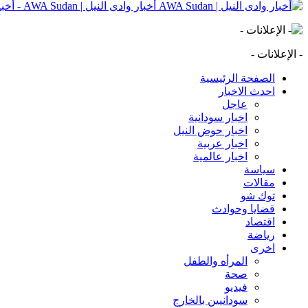
أخبار وادى النيل | AWA Sudan - أخبار وادى النيل | AWA Sudan | AWA SD
- الإعلانات -
الصفحة الرئيسية
احدث الاخبار
عاجل
اخبار سودانية
اخبار حوض النيل
اخبار عربية
اخبار عالمية
سياسة
مقالات
توك شو
قضايا وحوادث
اقتصاد
رياضة
اخرى
المرأه والطفل
صحة
فيديو
سودانيين بالخارج