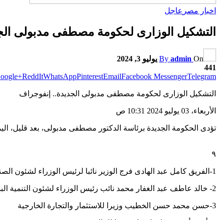
اخبار مصر
عاجل
التشكيل الوزارى لحكومة مصطفى مدبولى الج
On
admin
By
يوليو 3, 2024
441
oogle+
ReddIt
WhatsApp
Pinterest
Email
Facebook Messenger
Telegram
التشكيل الوزارى لحكومة مصطفى مدبولى الجديدة.. إنفوجراف
الأربعاء، 03 يوليو 2024 10:31 ص
تؤدى الحكومة الجديدة برئاسة الدكتور مصطفى مدبولى، بعد قليل، اليم
٩
1-الفريق كامل عبد الهادى فرج الوزير نائبا لرئيس الوزراء لشئون الصناعة ووزيرا للنقل.
2- خالد عاطف عبد الغفار محمد نائب رئيس الوزراء لشئون التنمية البشرية ووزير الصحة والسكان
3-حسن محمد حسن الخطيب وزيرا للاستثمار والتجارة الخارجية