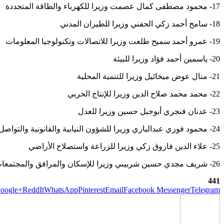
17- محمود مصطفى كمال عصمت وزيرا للكهرباء والطاقة المتجددة
18- سامح أحمد زكي الحفني وزيرا للطيران المدني
19- عمرو أحمد سميح طلعت وزيرا للاتصالات وتكنولوجيا المعلومات
20- ياسمين أحمد فؤاد وزيرا للبيئة
21- منال عوض ميخائيل وزيرا للتنمية المحلية
22- محمد محمد صلاح الدين وزيرا للإنتاج الحربي
23- عدنان فنجري أبوجبل حسين وزيرا للعدل
24- محمود فوزي عبدالباري وزيرا للشؤون النيابية والقانونية والتواصل السياسي
25- علاء الدين فاروق زكي وزيرا للزراعة واستصلاح الأراضي
26- شريف مجدي حسين شربيني وزيرا للإسكان والمرافق والمجتمعات العمرانية
441
oogle+
ReddIt
WhatsApp
Pinterest
Email
Facebook Messenger
Telegram