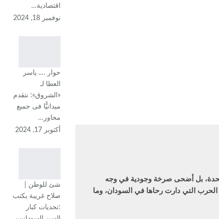
اقتصادية…
نوفمبر 18, 2024
حوار …. ياسر
العطا لـ
«الشروق»: نتقدم
ميدانيًّا فى جميع
محاور…
أكتوبر 17, 2024
لمتحدة، بل أضحى صرخة وجودية في وجه
شئ للوطن |
ة الحرب التي دارت رحاها في السودان، وما
صلاح غريبة يكتب
:تحديات كبار
السن السودانيين