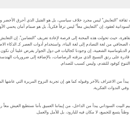
 غياب ثقافة “التعايش” ليس مجرد خلاف سياسي، بل هو الفتيل الذي أحرق الأخضر
دانية لعقود. إن “التعايش معاً” ليس ترفاً فكرياً، بل هو صمام أمان يحمي الأ
لقاهرة، حيث تحولت هذه المحنة إلى فرصة لإعادة تعريف “التضامن”. إن التعاي
ب الصحافي من لغة التصادم إلى لغة البناء، واستخدام أدوات العصر كـ الذكاء ا
 الدبلوماسية الشعبية، إن وجودنا كجاليات في دول الجوار يفرض علينا أن نكون 
اعمة قادرة على رتق النسيج الذي مزقته الرصاصات، بالإضافة إلى ضروريات الهندس
 التنوع كوقود للتقدم، وليس كسبب للصدام.
من الاعتراف بالآخر وقبوله كما هو. إن تجربة النزوح المريرة التي عاشها الملاي
 وفي الندوات الفكرية.
البيت السوداني يبدأ من الداخل، من إيماننا العميق بأننا نستطيع العيش معاً ر
ناً يتسع للجميع، لا مكان فيه للبارود، بل للأمل والعمل.