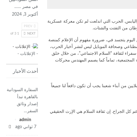
في مصر ……
أكتوبر 3, 2024
 واليابس. الحرب التي اندلعت لم تكن معركة عسكرية
PREV
وطان من التفتت والشتات.
1 of 3
NEXT
ش اليوم يتجسد في، ضرورة مفهوم أن الإعلام كمنصة
لاصطناعي وصحافة الموبايل ليس لنشر أخبار الحرب،
سفراء لثقافة “السلام الاجتماعي”، من خلال خلق
- الإعلانات -
ة المجتمعية، تماماً كما يصمم المهندس محركات
أحدث الأخبار
ين من أبناء شعبنا يجب أن تكون دافعاً لنا جميعاً
السفارة السودانية
بالقاهرة تبدأ
إصدار وثائق
السفر…
غم كل الجراح. إن ثقافة السلام هي الإرث الحقيقي
admin
7 ثواني ago