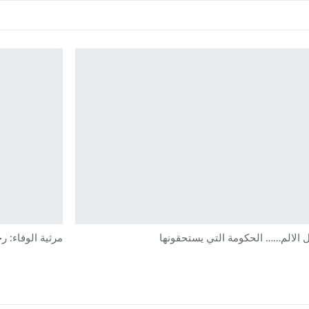
ل الالم…… الحكومة التي يستحقونها
مرثية الوفاء: رحي