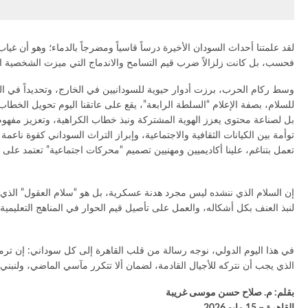
لقد علمتنا أحداث السودان الأخيرة درساً قاسياً ومضرجاً بالدماء؛ وهو أن
فحسب، بل كانت زلزالاً ضرب قيم التسامح والاندماج التي ميزت الشخصية السو
وسط ركام الحرب، برزت أدوار حيوية للسودانيين في الخارج، وتحديداً في ا
للسلام، بصفة الإعلام “السلطة الرابعة”، يقع على عاتقنا اليوم تحويل الخطا
بل لصناعة محتوى يعزز الهوية المشتركة ونبذ خطاب الكراهية، وتعزيز مفهوم
توأمة بين الكيانات الثقافية والاجتماعية، وإبراز التراث السوداني كقوة ن
تعمل بتناغم، علينا أكاديميين ومهنيين تصميم “محركات اجتماعية” تعتمد على
إن السلام الذي ننشده ليس مجرد هدنة عسكرية، بل هو “سلام العقول” الذي يبدأ 
لنبذ العنف بكل أشكاله، والعمل على تأصيل قيم الحوار في المناهج التعليمية
في هذا اليوم الدولي، نوجه رسالة من قلب القاهرة إلى كل سوداني: إن ترميم 
الذي يجب أن نتركه للأجيال القادمة، لضمان ألا تتكرر مآسي الماضي، ولنبني وط
بقلم: م. صلاح حسن موسى غريبة