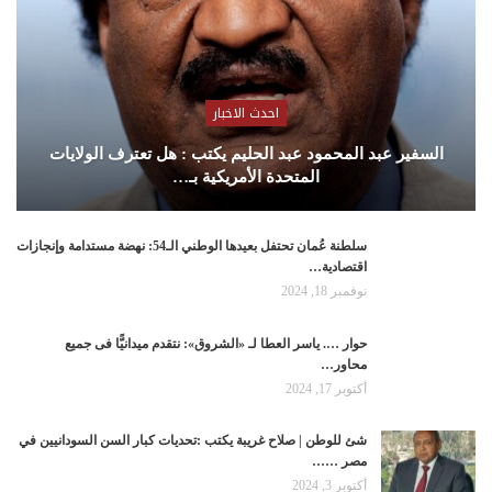
احدث الاخبار
السفير عبد المحمود عبد الحليم يكتب : هل تعترف الولايات
المتحدة الأمريكية بـ…
سلطنة عُمان تحتفل بعيدها الوطني الـ54: نهضة مستدامة وإنجازات
اقتصادية…
نوفمبر 18, 2024
حوار …. ياسر العطا لـ «الشروق»: نتقدم ميدانيًّا فى جميع
محاور…
أكتوبر 17, 2024
شئ للوطن | صلاح غريبة يكتب :تحديات كبار السن السودانيين في
مصر ……
أكتوبر 3, 2024