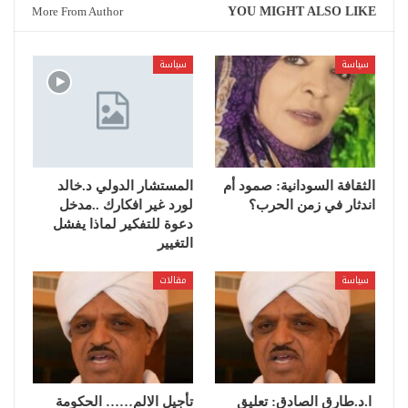
More From Author
YOU MIGHT ALSO LIKE
سياسة
سياسة
الثقافة السودانية: صمود أم
المستشار الدولي د.خالد
اندثار في زمن الحرب؟
لورد غير افكارك ..مدخل
دعوة للتفكير لماذا يفشل
التغيير
سياسة
مقالات
ا.د.طارق الصادق: تعليق
تأجيل الالم…… الحكومة