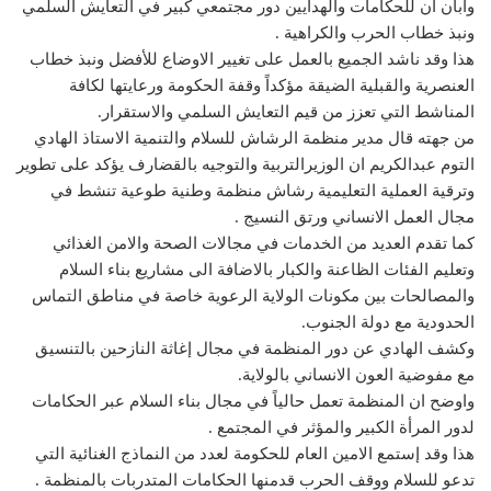
وابان ان للحكامات والهدايين دور مجتمعي كبير في التعايش السلمي
ونبذ خطاب الحرب والكراهية .
هذا وقد ناشد الجميع بالعمل على تغيير الاوضاع للأفضل ونبذ خطاب
العنصرية والقبلية الضيقة مؤكداً وقفة الحكومة ورعايتها لكافة
المناشط التي تعزز من قيم التعايش السلمي والاستقرار.
من جهته قال مدير منظمة الرشاش للسلام والتنمية الاستاذ الهادي
التوم عبدالكريم ان الوزيرالتربية والتوجيه بالقضارف يؤكد على تطوير
وترقية العملية التعليمية رشاش منظمة وطنية طوعية تنشط في
مجال العمل الانساني ورتق النسيج .
كما تقدم العديد من الخدمات في مجالات الصحة والامن الغذائي
وتعليم الفئات الظاعنة والكبار بالاضافة الى مشاريع بناء السلام
والمصالحات بين مكونات الولاية الرعوية خاصة في مناطق التماس
الحدودية مع دولة الجنوب.
وكشف الهادي عن دور المنظمة في مجال إغاثة النازحين بالتنسيق
مع مفوضية العون الانساني بالولاية.
واوضح ان المنظمة تعمل حالياً في مجال بناء السلام عبر الحكامات
لدور المرأة الكبير والمؤثر في المجتمع .
هذا وقد إستمع الامين العام للحكومة لعدد من النماذج الغنائية التي
تدعو للسلام ووقف الحرب قدمنها الحكامات المتدربات بالمنظمة .