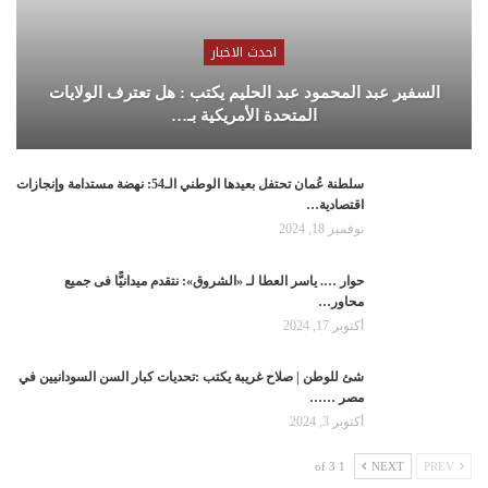
احدث الاخبار
السفير عبد المحمود عبد الحليم يكتب : هل تعترف الولايات
المتحدة الأمريكية بـ…
سلطنة عُمان تحتفل بعيدها الوطني الـ54: نهضة مستدامة وإنجازات
اقتصادية…
نوفمبر 18, 2024
حوار …. ياسر العطا لـ «الشروق»: نتقدم ميدانيًّا فى جميع
محاور…
أكتوبر 17, 2024
شئ للوطن | صلاح غريبة يكتب :تحديات كبار السن السودانيين في
مصر ……
أكتوبر 3, 2024
1 of 3
NEXT
PREV