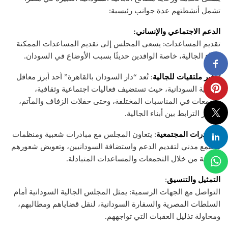
تشمل أنشطتهم عدة جوانب رئيسية:
الدعم الاجتماعي والإنساني:
تقديم المساعدات: يسعى المجلس إلى تقديم المساعدات الممكنة
لأبناء الجالية، خاصة الوافدين حديثًا بسبب الأوضاع في السودان.
توفير ملتقيات للجالية
: تُعد “دار السودان بالقاهرة” أحد أبرز معاقل
الجالية السودانية، حيث تستضيف فعاليات اجتماعية وثقافية،
وتجمعات في المناسبات المختلفة، وحتى حفلات الزفاف والمآتم،
لتعزيز الترابط بين أبناء الجالية.
المبادرات المجتمعية
: يتعاون المجلس مع مبادرات شعبية ومنظمات
مجتمع مدني لتقديم الدعم واستضافة السودانيين، وتعويض شعورهم
بالغربة من خلال التجمعات والمساعدات المتبادلة.
التمثيل والتنسيق
:
التواصل مع الجهات الرسمية: يمثل المجلس الجالية السودانية أمام
السلطات المصرية والسفارة السودانية، لنقل قضاياهم ومطالبهم،
ومحاولة تذليل العقبات التي تواجههم.