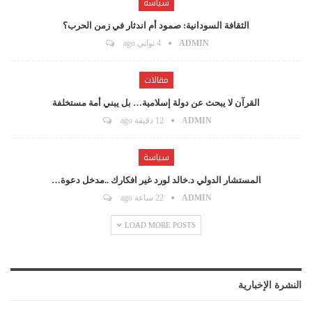
سياسة
الثقافة السودانية: صمود أم اندثار في زمن الحرب؟
ADMIN
4 ثواني ago
مقالات
القرآن لا يبحث عن دولة إسلامية… بل يبني أمة مستخلفة
ADMIN
12 دقيقة ago
سياسة
المستشار الدولي د.خالد لورد غير افكارك ..مدخل دعوة…
ADMIN
22 ساعة ago
LOAD MORE POSTS
النشرة الإخبارية