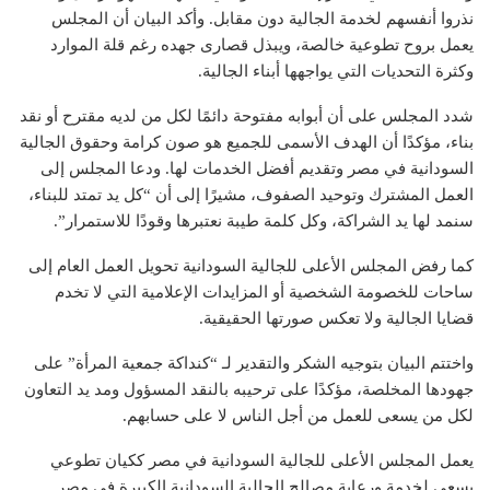
نذروا أنفسهم لخدمة الجالية دون مقابل. وأكد البيان أن المجلس
يعمل بروح تطوعية خالصة، ويبذل قصارى جهده رغم قلة الموارد
وكثرة التحديات التي يواجهها أبناء الجالية.
شدد المجلس على أن أبوابه مفتوحة دائمًا لكل من لديه مقترح أو نقد
بناء، مؤكدًا أن الهدف الأسمى للجميع هو صون كرامة وحقوق الجالية
السودانية في مصر وتقديم أفضل الخدمات لها. ودعا المجلس إلى
العمل المشترك وتوحيد الصفوف، مشيرًا إلى أن “كل يد تمتد للبناء،
سنمد لها يد الشراكة، وكل كلمة طيبة نعتبرها وقودًا للاستمرار”.
كما رفض المجلس الأعلى للجالية السودانية تحويل العمل العام إلى
ساحات للخصومة الشخصية أو المزايدات الإعلامية التي لا تخدم
قضايا الجالية ولا تعكس صورتها الحقيقية.
واختتم البيان بتوجيه الشكر والتقدير لـ “كنداكة جمعية المرأة” على
جهودها المخلصة، مؤكدًا على ترحيبه بالنقد المسؤول ومد يد التعاون
لكل من يسعى للعمل من أجل الناس لا على حسابهم.
يعمل المجلس الأعلى للجالية السودانية في مصر ككيان تطوعي
يسعى لخدمة ورعاية مصالح الجالية السودانية الكبيرة في مصر.