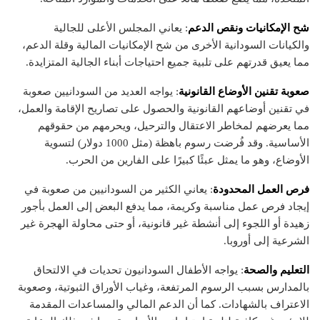
شح الإمكانيات ونقص الدعم
: يعاني المجلس الأعلى للجالية
والكيانات السودانية الأخرى من شح الإمكانيات المالية وقلة الدعم،
مما يعيق قدرتهم على تلبية جميع احتياجات أبناء الجالية المتزايدة.
صعوبة تقنين الأوضاع القانونية
: يواجه العديد من السودانيين صعوبة
في تقنين أوضاعهم القانونية والحصول على تصاريح الإقامة والعمل،
مما يعرضهم لمخاطر الاعتقال والترحيل، ويحرمهم من حقوقهم
الأساسية. وقد فُرضت رسوم باهظة (مثل 1000 دولار) لتسوية
الأوضاع، وهو ما يمثل عبئًا كبيرًا على الفارين من الحرب.
فرص العمل المحدودة
: يعاني الكثير من السودانيين من صعوبة في
إيجاد فرص عمل مناسبة وكريمة، مما يدفع البعض إلى العمل بأجور
زهيدة أو اللجوء إلى أنشطة غير قانونية، أو حتى محاولة الهجرة غير
الشرعية إلى أوروبا.
التعليم والصحة
: يواجه الأطفال السودانيون تحديات في الالتحاق
بالمدارس بسبب الرسوم المرتفعة، وغياب الأوراق الثبوتية، وصعوبة
الاعتراف بالشهادات. كما أن الدعم المالي والمساعدات المقدمة