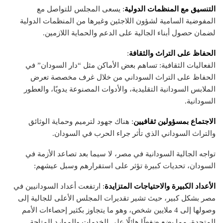
التنسيق مع المنظمات الدولية
: يسعى المجلس للتواصل مع
المفوضية السامية لشؤون اللاجئين وغيرها من المنظمات الدولية
لضمان حصول أبناء الجالية على الدعم والحماية اللازمين.
الحفاظ على التراث والثقافة
:
الفعاليات الثقافية: تساهم بعض الأماكن مثل “دار السودان” في
الحفاظ على التراث السوداني من خلال غرف مخصصة تعرض
الملابس السودانية التقليدية، والأدوات المصنوعة يدويًا، والعطور
السودانية.
الاجتماع بمسؤولين ثقافيين
: هناك جهود لترميم وحماية الوثائق
والتراث السوداني الذي تأثر جراء الحرب في السودان.
تواجه الجالية السودانية في مصر، لا سيما بعد تصاعد الأزمة في
السودان، تحديات كبيرة تؤثر على استقرارهم وسبل عيشهم:
الأعداد الكبيرة والاحتياجات المتزايدة
: ارتفعت أعداد السودانيين في
مصر بشكل كبير، حيث تشير تقديرات المجلس الأعلى للجالية إلى
وصولها إلى 4 ملايين شخص، وهو ما يتجاوز بكثير إحصاءات الأمم
المتحدة، مما يضع ضغطًا هائلًا على الخدمات والموارد المتاحة.