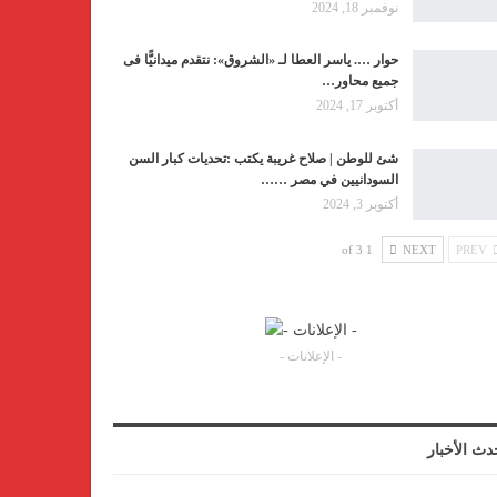
نوفمبر 18, 2024
حوار …. ياسر العطا لـ «الشروق»: نتقدم ميدانيًّا فى
جميع محاور…
أكتوبر 17, 2024
شئ للوطن | صلاح غريبة يكتب :تحديات كبار السن
السودانيين في مصر ……
أكتوبر 3, 2024
1 of 3
NEXT
PREV
- الإعلانات -
دث الأخبار