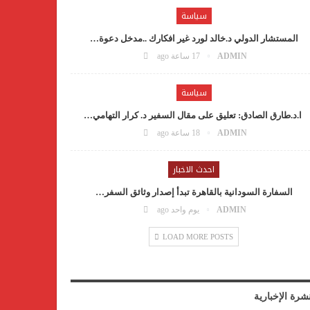
سياسة
المستشار الدولي د.خالد لورد غير افكارك ..مدخل دعوة…
ADMIN
17 ساعة ago
سياسة
ا.د.طارق الصادق: تعليق على مقال السفير د. كرار التهامي…
ADMIN
18 ساعة ago
احدث الاخبار
السفارة السودانية بالقاهرة تبدأ إصدار وثائق السفر…
ADMIN
يوم واحد ago
LOAD MORE POSTS
نشرة الإخبارية