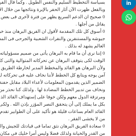
بسياسة التخطيط السليم والنفس الطويل . وكما قال الفريق 
وبالفعل ظهرت الآن آثار الحفر بالإبرة ونتائجها من خلال ا
0 صحيح ان الدعم السريع يظهر من فترة لأخرى فى بعض ا
يقاتل من أجلها .
0 أسوق كل تلك المقدمة لأقول ان الفريق البرهان منذ خ
جيوشه والمستنفرين والنفرات الشعبية والجرحى فى المستش
العالم يشهد له بذلك .
0 إننا نرى أن ما قام به البرهان يأتى من صميم مسؤولياته و
الوقت لكى يتوقف البرهان عن تحركاته المتوالية والتى ك
ولأن البرهان هو القائد والمخطط المدبر لخارطة الطريق 
آمن يوجه ويتابع كل الخطط لأننا نخاف عليه فى تحركاته ل
الضمير الذين يقدمون المعلومات لأعداء البلاد مقابل حف
ونخاف من تدبير الخطط المضادة لها . ولذلك كنا نحذر من
ومرتزقة الدول معهم ولكن خوفا على إستهداف القائد ال
بكل ما يملك إلى أن يتحقق النصر المؤزر بإذن الله . و
القائد العام بساعات قليلة هو تأكيد على أن الطوابير ت
من لا يخشى الفقر .
0 سعادة الفريق البرهان نثق تماما فى قيادتك للجيش وال
من القدر والخيانة ولذلك فضلا وليس أمرا خليك فى مكان 