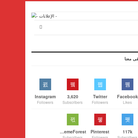
قى معنا
Instagram
3,620
Twitter
Facebook
Followers
Subscribers
Followers
Likes
ThemeForest
Pinterest
117k
Subscribers
Followers
Subscribers