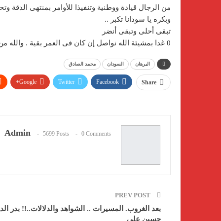
من الرجال قيادة ووطنية وتنفيذا للأوامر بمنتهى الدقة وتح
وبكره يا سودانا تكبر ..
تبقى أحلى وتبقى أنضر
0 غدا بمشيئة الله نواصل إن كان فى العمر بقية . والله من وراء القصد .
البرهان
السودان
محمد الصادق
Google+
Twitter
Facebook
Share
Telegram
Facebook Messenger
Admin
5699 Posts
0 Comments
PREV POST
بعد الغروب. المسيرات .. الشواهد والدلالات..!! بدر الد
حسين على