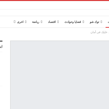
توك شو
قضايا وحوادث
اقتصاد
رياضة
اخرى
. خليك فى أمان
اب