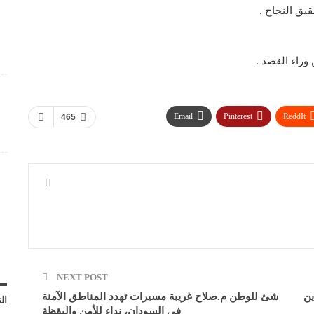
قيق النجاح .
Email
Pinterest
ReddIt
465
NEXT POST
ين
شئ للوطن م.صلاح غريبة مسيرات تهدد المناطق الآمنة
ال
في السودان، نداء للأمن واليقظة