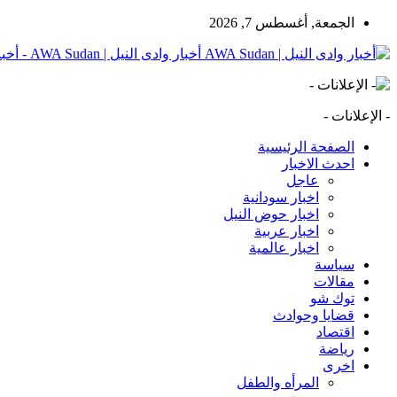
الجمعة, أغسطس 7, 2026
أخبار وادى النيل | AWA Sudan - أخبار وادى النيل | AWA Sudan | AWA SD
- الإعلانات -
الصفحة الرئيسية
احدث الاخبار
عاجل
اخبار سودانية
اخبار حوض النيل
اخبار عربية
اخبار عالمية
سياسة
مقالات
توك شو
قضايا وحوادث
اقتصاد
رياضة
اخرى
المرأه والطفل