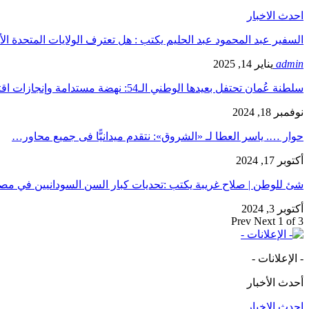
احدث الاخبار
السفير عبد المحمود عبد الحليم يكتب : هل تعترف الولايات المتحدة الأ
admin
يناير 14, 2025
سلطنة عُمان تحتفل بعيدها الوطني الـ54: نهضة مستدامة وإنجازات اقتصادية…
نوفمبر 18, 2024
حوار …. ياسر العطا لـ «الشروق»: نتقدم ميدانيًّا فى جميع محاور…
أكتوبر 17, 2024
شئ للوطن | صلاح غريبة يكتب :تحديات كبار السن السودانيين في 
أكتوبر 3, 2024
Prev
Next
1 of 3
- الإعلانات -
أحدث الأخبار
احدث الاخبار