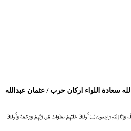
الله سعادة اللواء اركان حرب / عثمان عبدالله
*قال تعالى: (وَلَنَبْلُوَنَّكُمْ بِشَيْءٍ مِّنَ الْخَوفْ وَالْجُوعِ وَنَقْصٍ مِّنَ الأَمَوَالِ وَالأنفُسِ وَالثَّمَرَاتِ وَبَشِّرِ الصَّابِرِينَ ۝ الَّذِينَ إِذَا أَصَابَتْهُم مُّصِيبَةٌ قَالُواْ إِنَّا لِلّهِ وَإِنَّا إِلَيْهِ رَاجِعونَ ۝ أُولَئِكَ عَلَيْهِمْ صَلَوَاتٌ مِّن رَّبِّهِمْ وَرَحْمَةٌ وَأُولَئِكَ