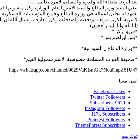
بعد الرضا بقضاء الله وقدره و التسليم لأمره تعالى ….
نشهد له بجليل اعماله في وزارة الدفاع وجميع المؤسسات العسكريه الت
لاسرته الكريمه واهله ودفعته واصدقاءه وكل معارفه ونسال آلله ان يلز
(إنا لله وإنا إليه راجعون)
*فريق ركن*
*يس ابراهيم يس*
*#وزارة الدفاع _ السودانية*
*صحيفة القوات المسلحة خصوصية الاسم شمولية القيم*
https://whatsapp.com/channel/0029VaKBmGk7Noa0mpZ61U47
ابقى معنا
Facebook
Likes
Twitter
Followers
Subscribers
3,620
Instagram
Followers
117k
Subscribers
Pinterest
Followers
ThemeForest
Subscribers
توك شو