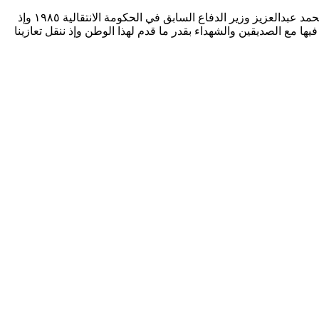
ينعي السيد وزير الدفاع والسيد الامين العام بالوزارة وكل منسوبيها في وفاة المغفور له بإذن الله سعادة اللواء اركان حرب / عثمان عبدالله محمد عبدالعزيز وزير الدفاع السابق في الحكومة الانتقالية ١٩٨٥ وإذ
ا مع الصديقين والشهداء بقدر ما قدم لهذا الوطن وإذ ننقل تعازينا