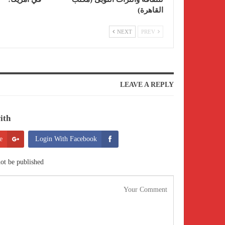
القاهرة)
NEXT
PREV
LEAVE A REPLY
th:
e
Login With Facebook
ot be published.