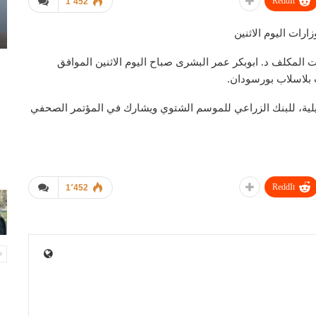
ReddIt
1٬452
ارات اليوم الاثنين
لزراعة والغابات المكلف د. ابوبكر عمر البشرى صباح اليوم الاثنين الموافق
مويلية، للبنك الزراعي للموسم الشتوي ويشارك في المؤتمر الصحفي
ReddIt
1٬452