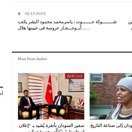
NEXT POST
ين
شـــــــــوكة حــــــــوت | ياسرمحمد محمود البشر يكتب
….. أبــوحـــجـار عروسة فى جيبنها هلال
More From Author
احدث الاخبار
أح
ان إلى صناعة التاريخ
سفير السودان بأنقرة يُشيد بـ “إعلان
إسطنبول” ويُؤكّد محورية تمكين