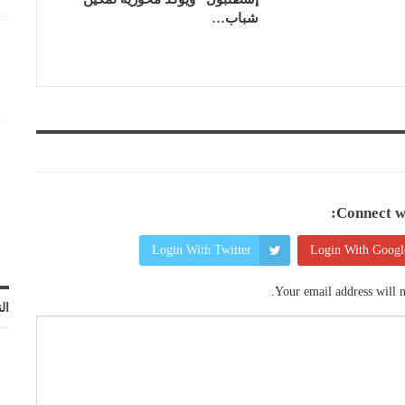
شباب…
ه
Connect wi
Login With Twitter
Login With Googl
Your email address will n
ال