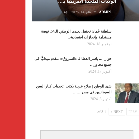
الولايات المتحدة الأمريكية بـ…
ADMIN
يناير 14, 2025
سلطنة عُمان تحتفل بعيدها الوطني الـ54: نهضة
مستدامة وإنجازات اقتصادية…
نوفمبر 18, 2024
حوار …. ياسر العطا لـ «الشروق»: نتقدم ميدانيًّا فى
جميع محاور…
أكتوبر 17, 2024
شئ للوطن | صلاح غريبة يكتب :تحديات كبار السن
السودانيين في مصر ……
أكتوبر 3, 2024
1 of 3
NEXT
PREV