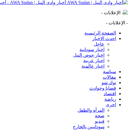
أخبار وادى النيل | AWA Sudan - أخبار وادى النيل | AWA Sudan | AWA SD
- الإعلانات -
الصفحة الرئيسية
احدث الاخبار
عاجل
اخبار سودانية
اخبار حوض النيل
اخبار عربية
اخبار عالمية
سياسة
مقالات
توك شو
قضايا وحوادث
اقتصاد
رياضة
اخرى
المرأه والطفل
صحة
فيديو
سودانيين بالخارج