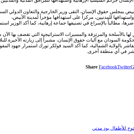
سان جرائم المليشيا الإرهابية واستهدافها للمرافق المدنية والمدنيين*
ض بمجلس حقوق الإنسان، التقى وزير الخارجية والتعاون الدولي السف
استهدافها للمدنيين، مركزاً على استهدافها مؤخراً لمدينة الأبيض،
اصرها، مطالباً بالإسراع في تصنيفها جماعة إرهابية، كما أكد الوزير است
 لها بالأسلحة والمرتزقة والمسيرات الاستراتيجية التي تقصف بها الآن م
ة السودان مع آليات حقوق الإنسان، مشيراً إلى زيارته الأخيرة للبلاد
فاشر بالولاية الشمالية، كما أكد السيد فولكر تورك استمرار جهود المف
لفاشر في أي منطقة أخرى.
Share
Facebook
Twitter
G