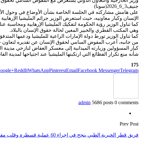
وزير الخارجية والتعاون الدولي يستعرض مع المفوض السامي لحقوق الإن
جنيف3_6_2026(سونا)
على هامش مشاركته في الجلسة الخاصة بشأن الأوضاع في وحول الأبي
الإنسان وكبار معاونيه، حيث استعرض الوزير جرائم المليشيا الإرهابية و
كما تناول الوزير رؤية الحكومة لتفكيك المليشيا الإرهابية ومحاسبة عن
وهي المكتب القطري والخبير المعين لحالة حقوق الإنسان بالبلاد.
كما تناول الوزير تورط دولة الإمارات الراعية للمليشيا ودعمها المتدفق
من جانبه، أعرب المفوض السامي لحقوق الإنسان عن تقديره لتعاون حكوم
كبار المسؤولين وزيارته الميدانية إلى معسكر العفاض لنازحي مدينة ال
شأنه منع تكرار الفظائع التي ارتكبتها المليشيا عند اجتياحها لمدينة ا
175
oogle+
ReddIt
WhatsApp
Pinterest
Email
Facebook Messenger
Telegram
admin
5686 posts
0 comments
Prev Post
فريق قطر الخيرية الطبي ينجح في إجراء 60 عملية قسطرة وقلب مفتوح للأطفال بود مدني