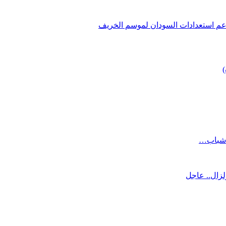
ي دعم استعدادات السودان لموسم الخريف
)
ن شباب…
لزال.. عاجل