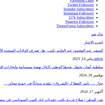
Facebook
Likes
Twitter
Followers
Youtube
Subscribers
Instagram
Followers
117k
Subscribers
Pinterest
Followers
ThemeForest
Subscribers
توك شو
احدث الاخبار
السفير عبد المحمود عبد الحليم يكتب : هل تعترف الولايات المتحدة الأ
admin
يناير 14, 2025
سلطنة عُمان تحتفل بعيدها الوطني الـ54: نهضة مستدامة وإنجازات اقتصادية…
نوفمبر 18, 2024
حوار …. ياسر العطا لـ «الشروق»: نتقدم ميدانيًّا فى جميع محاور…
أكتوبر 17, 2024
شئ للوطن | صلاح غريبة يكتب :تحديات كبار السن السودانيين في 