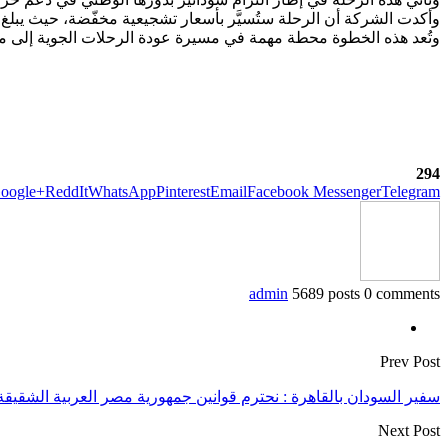
وأكدت الشركة أن الرحلة ستُسيَّر بأسعار تشجيعية مخفّضة، حيث يبلغ سعر التذكرة: 200,000 جنيه سوداني أو 50 دولارًا أمريكيًا فقط، تأكيدًا لحرص الناقل الوطني على
وتُعد هذه الخطوة محطة مهمة في مسيرة عودة الرحلات الجوية إلى مط
294
oogle+
ReddIt
WhatsApp
Pinterest
Email
Facebook Messenger
Telegram
admin
5689 posts
0 comments
Prev Post
سفير السودان بالقاهرة : نحترم قوانين جمهورية مصر العربية الشقيقة
Next Post