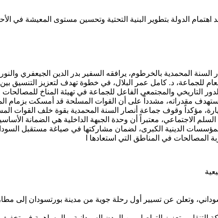
هتمام الدولة بتطوير البنية التحتية وتحسين مستوى المعيشة في الأحياء ا
 السنة المحمدية بالخرطوم، يرافقه السفير بدر الدين الجيعفري والنور
م للجماعة، د. كامل عمر البلال، في خطوة تهدف لتعزيز التنسيق بين الق
الدور التاريخي والمجتمعي الفاعل للجماعة في تهيئة المناخ للمصالحات
 تستهدف مقدراته، مشدداً على أن القوات المسلحة قد أمسكت بزمام المب
زيارة، مؤكداً وقوف جماعة أنصار السنة المحمدية بقوة خلف القوات الم
 السلم الاجتماعي، معتبراً أن وحدة الجبهة الداخلية هي الضمانة الأساس
 المؤسسات الدينية الكبرى، لضمان مشاركتها في صياغة مستقبل السودا
ة المصالحات في المناطق التي استعادها ا
عية
سوداني، وتعلن عن تسيير أول رحلة جوية من مدينة بورتسودان إلى مطا
ة التنقل، وتعزيز التواصل بين المدن السودانية، والمساهمة في تخفيف