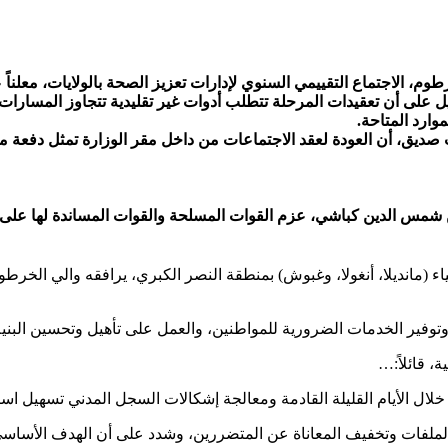
رطوم، الاجتماع التقييمي السنوي لإدارات تعزيز الصحة بالولايات، معلن
على أن تعقيدات المرحلة تتطلب أدوات غير تقليدية تتجاوز المسارات ال
ارد المتاحة.
ب صديق، أن العودة لعقد الاجتماعات من داخل مقر الوزارة تمثل دفعة مع
ركن شمس الدين كباشي، عزم القوات المسلحة والقوات المساندة لها على 
 (مانديلا، أنغولا، وغبوش) بمنطقة النصر الكبري، يرافقه والي الخرطوم
وفير الخدمات الضرورية للمواطنين، والعمل على تأهيل وتحسين البنية 
، قائلاً:…
ل الأيام القليلة القادمة ومعالجة إشكالات السجل المدني تسهيل استخر
الملفات وتخفيف المعاناة عن المتضررين، وشدد على أن الهدف الأساسي 