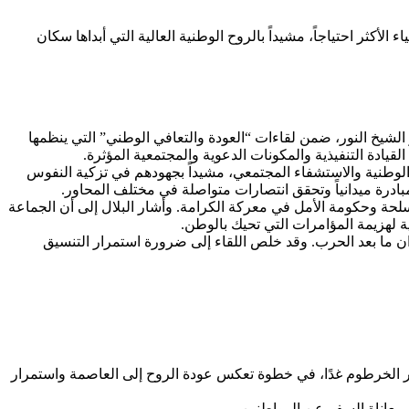
لأكثر احتياجاً، مشيداً بالروح الوطنية العالية التي أبداها سكان
 الشيخ النور، ضمن لقاءات “العودة والتعافي الوطني” التي ينظمها
يادة التنفيذية والمكونات الدعوية والمجتمعية المؤثرة.
 الوطنية والاستشفاء المجتمعي، مشيداً بجهودهم في تزكية النفوس
ادرة ميدانياً وتحقق انتصارات متواصلة في مختلف المحاور.
سلحة وحكومة الأمل في معركة الكرامة. وأشار البلال إلى أن الجماعة
ية لهزيمة المؤامرات التي تحيك بالوطن.
ن ما بعد الحرب. وقد خلص اللقاء إلى ضرورة استمرار التنسيق
ر الخرطوم غدًا، في خطوة تعكس عودة الروح إلى العاصمة واستمرار
 معاناة السفر عن المواطنين.