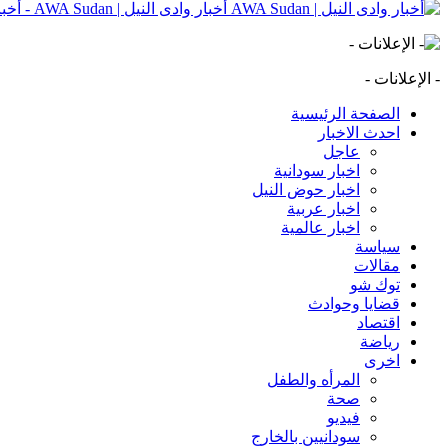
أخبار وادى النيل | AWA Sudan - أخبار وادى النيل | AWA Sudan | AWA SD
- الإعلانات -
الصفحة الرئيسية
احدث الاخبار
عاجل
اخبار سودانية
اخبار حوض النيل
اخبار عربية
اخبار عالمية
سياسة
مقالات
توك شو
قضايا وحوادث
اقتصاد
رياضة
اخرى
المرأه والطفل
صحة
فيديو
سودانيين بالخارج