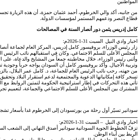
المواطنين
​من جانبه، أكد والي الخرطوم، أحمد عثمان حمزة، أن هذه الزيارة تجسد ا
قطاع النصر ودعمهم المستمر لمؤسسات الدولة.
كامل إدريس يثمن دور أنصار السنة في المصالحات
ــــــــــــــــــــــــ
اخبار وادي النيل السبت 31-1-2026م:
​زار رئيس الوزراء، بروفيسور كامل إدريس، المركز العام لجماعة أنصار
المجلس الأعلى للسلم الاجتماعي. وكان في استقبالهم نائب الرئيس العا
​وأثنى رئيس الوزراء، خلال مخاطبته جمعاً من المشايخ والدعاة، على 
وتربية الأجيال. وأكد بروفيسور كامل أن السودان يواجه حرباً وجودية
​من جهته، رحب نائب الرئيس العام للجماعة، د. كامل عمر البلال، بال
تسخر كافة إمكانياتها الدعوية والمجتمعية لدعم استقرار البلاد وتحقيق
​تأتي هذه التحركات في إطار استراتيجية الحكومة لتمتين الروابط مع
المشترك بين المجلس الأعلى للسلم الاجتماعي والجماعة، لتعميم تجرب
سودانير تسيّر أول رحلة من بورتسودان إلى الخرطوم غدا بأسعار تشجي
ــــــــــــــــــــــــ
اخبار وادي النيل – السبت 31-1-2026م:
تزفّ الخطوط الجوية السودانية سودانير أصدق التهاني إلى الشعب ال
الربط بين أبناء الوطن.
وتأتي هذه الرحلة في إطار التزام سودانير بدورها الوطني في دعم حرك