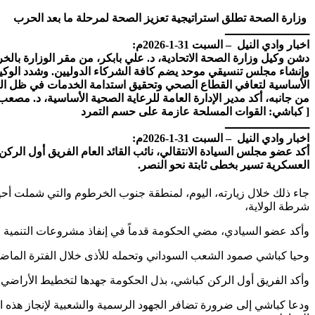
وزارة الصحة تطلق استراتيجية
تعزيز
الصحة لمرحلة ما بعد الحرب
ــــــــــــــــــــــــ
اخبار وادي النيل – السبت 31-1-2026م:
​دشن وكيل وزارة الصحة الاتحادية، د. علي بابكر، من مقر الوزارة بالخ
وإنشاء مجلس تنسيقي موحد يضم كافة الشركاء الدوليين. وشدد الوكيل 
الأساسية لتعافي القطاع الصحي وتحقيق استدامة الخدمات في ظل المو
​من جانبه، أكد مدير الإدارة العامة للرعاية الصحية الأساسية، د. مصع
[
كباشي: القوات المسلحة عازمة على حسم التمرد
ــــــــــــــــــــــــ
اخبار وادي النيل – السبت 31-1-2026م:
​أكد عضو مجلس السيادة الانتقالي، نائب القائد العام الفريق أول ال
العسكرية تسير بخطى ثابتة نحو النصر.
​جاء ذلك خلال زيارته، اليوم، لمنطقة جنوب الخرطوم والتي شملت أحياء
شرطة الولاية،
وأكد عضو السيادي، مضي الحكومة قدماً في إنفاذ مشروعات التنمية وت
وحيا كباشي صمود الشعب السوداني وتحمله للأذى خلال الفترة الماضية
وأكد الفريق أول الركن كباشي، بذل الحكومة جهدها لتخطيط الأراضي خلا
​ودعا كباشي إلى ضرورة تضافر الجهود الرسمية والشعبية لإنجاز هذه 