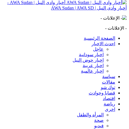
أخبار وادى النيل | AWA Sudan -
أخبار وادى النيل | AWA Sudan | AWA SD
- الإعلانات -
الصفحة الرئيسية
احدث الاخبار
عاجل
اخبار سودانية
اخبار حوض النيل
اخبار عربية
اخبار عالمية
سياسة
مقالات
توك شو
قضايا وحوادث
اقتصاد
رياضة
اخرى
المرأه والطفل
صحة
فيديو