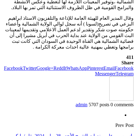
الشمالية ،وتوفير المعينات اللازمة لها لتغطية وعكس الانشطة
والبرامج القومية في ظل الظروف الاستثنائية التي تمر بها البلاد.
وقال المدير العام للهيئة العامة للإذاعة والتلفزيون الاستاذ ابراهيم
البزعي في تصريح(لسونا ) أنه سجل لوالي الولاية الشمالية وأعضاء
حكومته صوت شكر وتقدير لدعم العمل الاعلامي وتقديمها لمعينات
البث القومي من الولاية عند بداية الحرب في أبريل مشيرا إلى أن
فضائية الشمالية هي القناة الوحيدة في السودان التي كانت تبث
برامجها وتغطي بمهنية عالية احداث معركة الكرامة .
411
Share
Facebook
Twitter
Google+
ReddIt
WhatsApp
Pinterest
Email
Facebook
Messenger
Telegram
admin
5707 posts
0 comments
Prev Post
ياسين … على منصات التتويج الأحد ، 28 يوليو 2024 بقلم/ بابكر