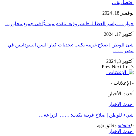
اقتصادية…
نوفمبر 18, 2024
حوار …. ياسر العطا لـ «الشروق»: نتقدم ميدانيًّا فى جميع محاور…
أكتوبر 17, 2024
شئ للوطن | صلاح غريبة يكتب :تحديات كبار السن السودانيين في
مصر ……
أكتوبر 3, 2024
Prev
Next
1 of 3
- الإعلانات -
أحدث الأخبار
احدث الاخبار
شيء للوطن | صلاح غريبة يكتب: …… الزراعة…
9 دقائق ago
admin
احدث الاخبار