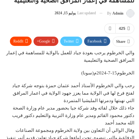
للمساهمة في إعمار المرافق الصحية والتعليمية
Last updated
يوليو 15, 2024
By
Admin
425
ReddIt
Google+
Twitter
Facebook
Share
Email
Pinterest
WhatsApp
والي الخرطوم يرحب بعودة جياد للعمل بالولاية للمساهمة في إعمار
المرافق الصحية والتعليمية
Telegram
Facebook Messenger
الخرطوم15-7-2024م(سونا)
رحب والي الخرطوم الأستاذ أحمد عثمان حمزة بتوجه شركة جياد
لفتح فرع لها في الولاية مما يعزز جهود الولاية في اعمار المرافق
التي نهبتها ودمرتها المليشيا المتمردة
جاء ذلك خلال لقائه وفد شركة جيا بحضور مدير عام وزارة الصحة
دكتور محمود القائم ومدير عام وزارة التربية والتعليم دكتور قريب
الله محمد أحمد
وقال الوالي أن التعاون بين ولاية الخرطوم ومجموعة الصناعات
الدفاعية والتي تنضوي تحت لواءها شركة جياد تعاون قديم أثمر تنفيذ