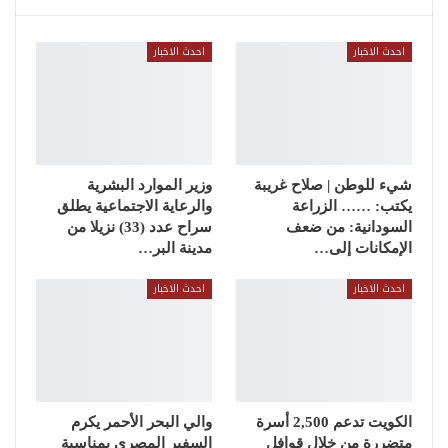
احدث الاخبار
احدث الاخبار
شيء للوطن | صلاح غريبة
وزير الموارد البشرية
يكتب: …… الزراعة
والرعاية الاجتماعية يطلق
السودانية: من ضعف
سراح عدد (33) نزيلا من
الإمكانات إلى…
مدينة البر…
احدث الاخبار
احدث الاخبار
الكويت تدعم 2,500 أسرة
والي البحر الأحمر يكرم
متضررة من خلال قوافل
السفير المصري بمناسبة