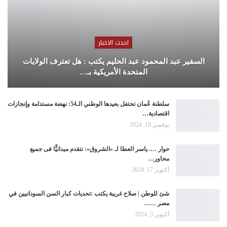
احدث الاخبار
السفير عبد المحمود عبد الحليم يكتب : هل تعترف الولايات
المتحدة الأمريكية بـ…
سلطنة عُمان تحتفل بعيدها الوطني الـ54: نهضة مستدامة وإنجازات
اقتصادية…
نوفمبر 18, 2024
حوار …. ياسر العطا لـ «الشروق»: نتقدم ميدانيًّا فى جميع
محاور…
أكتوبر 17, 2024
شئ للوطن | صلاح غريبة يكتب :تحديات كبار السن السودانيين في
مصر ……
أكتوبر 3, 2024