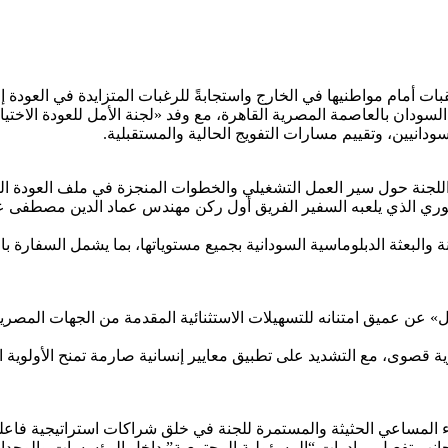
ت أمام مواطنيها في الخارج واستجابةً للرغبات المتزايدة في العودة
ية السودان بالعاصمة المصرية القاهرة، مع وفد «لجنة الأمل للعودة الا
ودانيين، وتقييم مسارات التفويج الحالية والمستقبلية.
اللجنة حول سير العمل التشغيلي والخطوات المنجزة في ملف العودة ا
ر المحوري الذي يلعبه السفير الفريق أول ركن مهندس عماد الدين مصطف
والبعثة الدبلوماسية السودانية بجميع مستوياتها، بما يشمل السفارة ب
» عن عميق امتنانه للتسهيلات الاستثنائية المقدمة من الجهات المصري
وية قصوى، مع التشديد على تطبيق معايير إنسانية صارمة تمنح الأولوية
المساعي الحثيثة والمستمرة للجنة في خلق شراكات استراتيجية فاعلة ت
جانب تفعيل مبادرات “المسؤولية المجتمعية” داخل المؤسسات والوحدات 