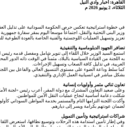
القاهرة: أخبار وادي النيل
الثلاثاء، 2 يونيو 2026 م
في خطوة استراتيجية تعكس حرص الحكومة السودانية على تذليل العقبا
وزير البنى التحتية والنقل، اجتماعاً موسعاً اليوم بمقر سفارة جمهور
تعزيز وتسهيل العمليات اللوجستية والفنية الخاصة بالعودة الطوعية للس
تضافر الجهود الدبلوماسية والتنفيذية
استمع السيد الوزير خلال اللقاء إلى تنوير شامل ومفصل قدمه رئيس 
به اللجنة من القيادة السياسية بالبلاد، مثمناً في الوقت ذاته الدو
العربية، في تذليل كافة الصعاب وتسهيل الإجراءات.
كما سلط وداعة الضوء على مستوى التنسيق العالي والفاعل بين اللجنة 
بشكل مباشر في انسيابية العمل الإداري والتنفيذي.
تعاون ثنائي مثمر وأولويات إنسانية
وعلى صعيد التعاون المشترك مع دولة المقر، أعرب رئيس «لجنة الأمل
شكلت دعامة أساسية لنجاح عمليات النقل الآمن للمواطنين.
وأكدت اللجنة التزامها التام والمستمر بخدمة المواطن السوداني كأول
لضمان عودتهم بكرامة ويسر إلى ديارهم.
شراكات استراتيجية وتأمين التمويل
وفي إطار تأمين استدامة هذه الرحلات وتوسيع نطاقها، استعرض اللقاء 
بالمساهمات الوطنية المقدرة التي يقدمها رجال المال والأعمال، إلى 