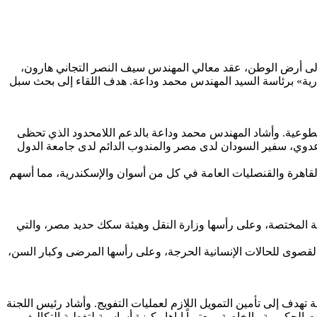
 إلى أرض الوطن، عقد معالي المهندس سيف النصر التجاني هارون،
ختيارية» برئاسة السيد المهندس محمد وداعة. هدف اللقاء إلى بحث سبل
لطوعية. وأشاد المهندس محمد وداعة بالدعم اللامحدود الذي تحظى
ى عدوي، سفير السودان لدى مصر والمندوب الدائم لدى جامعة الدول
القاهرة والقنصليات العامة في كل من أسوان والإسكندرية، مما أسهم
ة المختصة، وعلى رأسها وزارة النقل وهيئة سكك حديد مصر، والتي
 القصوى للحالات الإنسانية الحرجة، وعلى رأسها المرضى وكبار السن،
هدف إلى تأمين التمويل اللازم لعمليات التفويج. وأشاد رئيس اللجنة
الحكومية والخاصة، معتبراً إياها ركيزة أساسية لتغطية التكاليف