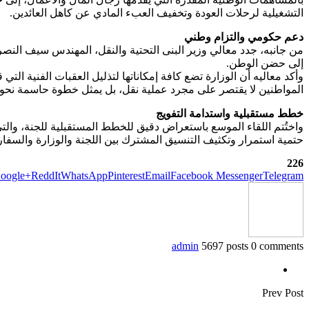
التشغيلية لرحلات العودة وتخفيف العبء المادي عن كاهل العائدين.
دعم حكومي والتزام وطني
من جانبه، جدد معالي وزير البنى التحتية والنقل، المهندس سيف النصر 
إلى حضن الوطن.
وأكد معاليه أن الوزارة تضع كافة إمكاناتها لتذليل العقبات الفنية الت
المواطنين لا يقتصر على مجرد عملية نقل، بل يمثل خطوة حاسمة نحو تم
خطط مستقبلية واستدامة التفويج
واختُتم اللقاء الموسع باستعراض دقيق للخطط المستقبلية للجنة، والت
حتمية استمرار وتكثيف التنسيق المشترك بين اللجنة والوزارة والسفارة
226
oogle+
ReddIt
WhatsApp
Pinterest
Email
Facebook Messenger
Telegram
admin
5697 posts
0 comments
Prev Post