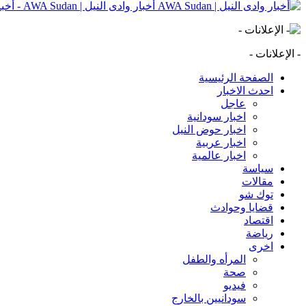
أخبار وادى النيل | AWA Sudan - أخبار وادى النيل | AWA Sudan | AWA SD
- الإعلانات -
الصفحة الرئيسية
احدث الاخبار
عاجل
اخبار سودانية
اخبار حوض النيل
اخبار عربية
اخبار عالمية
سياسة
مقالات
توك شو
قضايا وحوادث
اقتصاد
رياضة
اخرى
المرأه والطفل
صحة
فيديو
سودانيين بالخارج