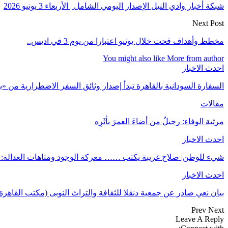
شبكة أخبار وادي النيل الإصدار اليومي الشامل | الأربعاء 3 يونيو 2026
Next Post
مخطط وأهداف قحت خلال يونيو اعتبارا من يوم 3 في اديس..
You might also like
More from author
احدث الاخبار
السفارة السودانية بالقاهرة تبدأ إصدار وثائق السفر الاضطرارية من 
مقالات
مرثية الوفاء: رحيلُ من أضاءَ العمرَ بأثَرِه
احدث الاخبار
شيء للوطن| صلاح غريبة يكتب …… معركة الوجود ومتاهات العدالة: 
احدث الاخبار
بيان نعي صادر عن جمعية دنقلا للثقافة والتراث النوبى (مكتب القاهرة
Prev
Next
Leave A Reply