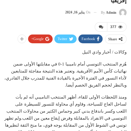
إفريقيا
On
يناير 16, 2024
By
Admin
377
Google+
Twitter
Facebook
Share
وكالات / أخبار وادي النيل
هُزم المنتخب التونسي أمام ناميبيا 1-0 في مقابلتها الأولى ضمن
نهائيات كأس الأمم الأفريقية. وتعتبر هذه النتيجة مفاجئة للمتابعين
لأداء النسور في الفترة الأخيرة بالقيادة الفنية للمدرب جلال القادري،
وبالنظر لحجم الفريق الخصم أيضا.
ومنذ اللحظات الأولى للقاء، أظهر المنتخب الناميبي أنه لم يأت
لساحل العاج للسياحة، وقاوم أي محاولة للنسور للسيطرة على
اللعب وكسر باندفاع بدني كبير وحماس الكثير من محاولات المنتخب
التونسي في الانفراد بالمقابلة وفرض إيقاع معين من اللعب.ولم تظهر
تونس في الشوط الأول من المقابلة بوجه قوي، ما منح الثقة لنظيرها