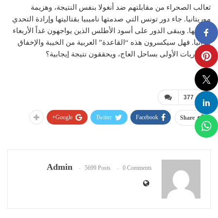
ثعالب الصحراء من مقابلتهم ضد أنغولا بنفس النتيجة، وهزيمة
موريتانيا. جاء دور تونس التي صدمتها ناميبيا بقتاليتها وإرادة التحدي
للاعبيها. ويبقى الدور على أسود الأطلس الذين يواجهون غداً الأربعاء
تنزانيا. فهل سيكسرون هذه “القاعدة” العربية من الخيبة والإخفاق
بالمباريات الأولى بساحل العاج، ويحققون نتيجة إيجابية؟
377
Google+
Twitter
Facebook
Share
Admin
5699 Posts
0 Comments