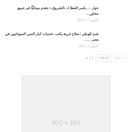
حوار …. ياسر العطا لـ «الشروق»: نتقدم ميدانيًّا فى جميع
محاور…
أكتوبر 17, 2024
شئ للوطن | صلاح غريبة يكتب :تحديات كبار السن السودانيين في
مصر ……
أكتوبر 3, 2024
1 of 3
NEXT
PREV