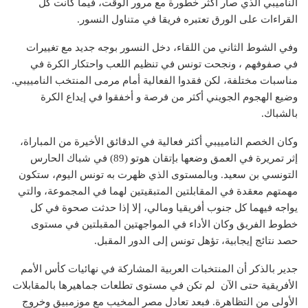
الناميبي الذي صار أكثر خطورة مع مرور الوقت، فيما كانت كل
القراءات على الورق تعتبره فريقا في متناول النسور.
وفي الشوط الثاني من اللقاء، دخل النسور بوجه جديد مع تغييرات
في صفوفهم ، ونجحت تونس في تنظيم اللعب واحتكار الكرة في
مناسبات مختلفة، لكن فقدوا الفعالية أمام مرمى المنتخب النامييبي.
وضيع الهجوم الجويني أكثر من فرصة و أخفقوا في إيداع الكرة
بالشباك.
وكان الخصم النامييبي أكثر فعالية في الدقائق الأخيرة من المباراة،
إثر تمريرة في العمق وضعها بإتقان هوتو (89) في شباك الحارس
التونسي بن سعيد. وبالمستوى الذي ظهرت به تونس اليوم، ستكون
مهمتهم معقدة في المقابلتين المتبقيتين لهما في المجموعة، والتي
يواجه فيهما كل جنوب أفريقيا ومالي، إلا إذا حدثت صحوة في كل
خطوط الفريق وكان الأداء في المواجهتين المقبلتين في مستوى
حصد نتائج إيجابية، تؤهل تونس إلى الدور المقبل.
جدير بالذكر أن المنتخبات العربية المشاركة في نهائيات كأس الأمم
الأفريقية حتى الآن لم تكن في مستوى تطلعات جماهيرها بالمقابلات
الأولى من التظاهرة. فبعد تعادل مصر المخيب مع موزمبيق وخروج