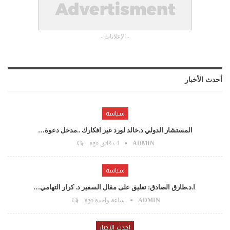
- الإعلانات -
أحدث الأخبار
سياسة
المستشار الدولي د.خالد لورد غير افكارك ..مدخل دعوة…
ADMIN
4 دقائق ago
سياسة
ا.د.طارق الصادق: تعليق على مقال السفير د. كرار التهامي…
ADMIN
ساعة واحدة ago
احدث الاخبار