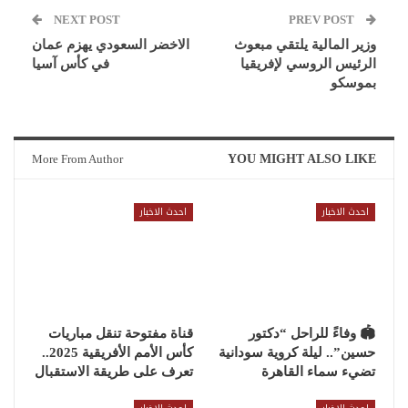
NEXT POST
PREV POST
وزير المالية يلتقي مبعوث
الاخضر السعودي يهزم عمان
الرئيس الروسي لإفريقيا
في كأس آسيا
بموسكو
More From Author
YOU MIGHT ALSO LIKE
احدث الاخبار
احدث الاخبار
🏟 وفاءً للراحل “دكتور
قناة مفتوحة تنقل مباريات
حسين”.. ليلة كروية سودانية
كأس الأمم الأفريقية 2025..
تضيء سماء القاهرة
تعرف على طريقة الاستقبال