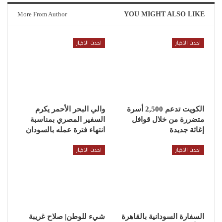
More From Author
YOU MIGHT ALSO LIKE
احدث الاخبار
احدث الاخبار
الكويت تدعم 2,500 أسرة
والي البحر الأحمر يكرم
متضررة من خلال قوافل
السفير المصري بمناسبة
إغاثة جديدة
انتهاء فترة عمله بالسودان
احدث الاخبار
احدث الاخبار
السفارة السودانية بالقاهرة
شيء للوطن| صلاح غريبة