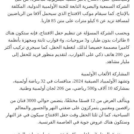
الشركة السمعية والبصرية التابعة للجنة الأولمبية الدولية، المكلفة
بالإنتاج، كما سيقام موكب الافتتاح الذي سيحمل آلافا من الرياضيين
لمسافة تزيد عن 6 كيلو مترات على متن 85 قاربا.
وبحسب الشركة المسؤلة عن تنظيم حفل الافتتاح، فإنه ستكون هناك
8 طائرات بدون طيار، و3 مروحيات، و4 قوارب ثابتة ومجهزة بأنظمة
كاميرا مصممة خصيصا لذلك، لتغطية الحفل، كما سيجري تركيب أكثر
من 200 هاتف ذكي على القوارب، لتقديم منظور فريد للحفل إلى
مليار مشاهد.
المشاركة الألعاب الأولمبية
وتشهد الأولمبياد الصيفية 2024، منافسات في 32 رياضة أولمبية،
بمشاركة 10 آلاف و500 رياضي، من 206 لجان أولمبية وطنية.
ويتألف العرض من 12 قسمًا مختلفًا، يتضمن حوالي 3000 فنان من
راقصين ومغنيين يتمركزون على ضفتي النهر والجسور والمعالم
السياحية، كما أن ثلثا الحفل وقت حفل الافتتاح سيكون في عز النهار
وستكون هناك عروض جوية في العاصمة الفرنسية.