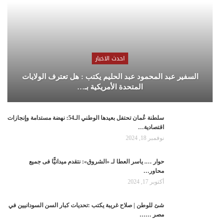
احدث الاخبار
السفير عبد المحمود عبد الحليم يكتب : هل تعترف الولايات
المتحدة الأمريكية بـ…
سلطنة عُمان تحتفل بعيدها الوطني الـ54: نهضة مستدامة وإنجازات
اقتصادية…
نوفمبر 18, 2024
حوار …. ياسر العطا لـ «الشروق»: نتقدم ميدانيًّا فى جميع
محاور…
أكتوبر 17, 2024
شئ للوطن | صلاح غريبة يكتب :تحديات كبار السن السودانيين في
مصر ……