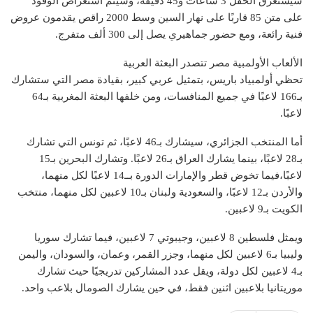
سيستغرق الحفل 3 ساعات و45 دقيقة، وسيتم استعراض الوفود
على متن 85 قاربًا على نهار السين وسط 2000 راقص يقدمون عروض
فنية رائعة، ومع حضور جماهيري يصل إلى 300 ألف متفرج.
الألعاب الأولمبية مصر تتصدر البعثة العربية
تحظي أولمبياد باريس، بتمثيل عربي كبير، بقيادة مصر التي ستشارك
بـ166 لاعبًا في جميع المنافسات، ومن خلفها البعثة المغربية بـ64
لاعبًا.
أما المنتخب الجزائري، سيشارك بـ46 لاعبًا، ثم تونس التي تشارك
بـ28 لاعبًا، بينما يشارك العراق بـ26 لاعبًا. وتشارك البحرين بـ15
لاعبًا،فيما تخوض قطر والإمارات الدورة بــ14 لاعبًا لكل منهما،
والأردن بـ12 لاعبًا، والسعودية ولبنان بـ10 لاعبين لكل منهما، منتخب
الكويت بـ9 لاعبين.
ويمثل فلسطين 8 لاعبين، وجيبوتي 7 لاعبين، فيما تشارك سوريا
وليبيا بـ6 لاعبين لكل منهما، وجزر القمر، وعمان، والسودان، واليمن
بـ4 لاعبين لكل دولة، ويقل عدد المشاركين تدريجيًا حيث تشارك
موريتانيا بلاعبين اثنين فقط، في حين يشارك الصومال بلاعب واحد.