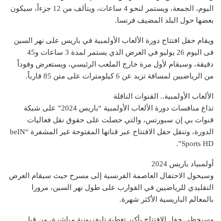
اليوم، الجمعة، ويستمر لنحو 4 ساعات، ويتألف من 12 جزءاً، سيكون
بعضها حول البلد المضيف فرنسا.
ويقام حفل افتتاح دورة الألعاب الأولمبية في باريس على نهر السين
فى اليوم 26 يوليو في العرض الذي يستمر لمدة 3 ساعات و45
دقيقة، وسيقام لأول مرة خارج الملعب الرئيسي، ويستعرض وفوداً
من الرياضيين لمسافة تزيد عن 6 كيلومترات على متن 85 قارباً.
الألعاب الأولمبية.. القنوات الناقلة
تذاع منافسات دورة الألعاب الأولمبية “باريس 2024” على شبكة
قنوات بي إن سبورتس، والتي حصلت على حقوق نقل فعاليات
الدورة، وتنقل حفل الافتتاح عبر قناتها المفتوحة غير المشفرة “beIN
Sports HD”.
أولمبياد باريس 2024
وسيحول الاحتفال العاصمة الفرنسية إلى مسرح حيث سيقام العرض
التقليدي للرياضيين في القوارب على طول نهر السين، مرورا
بالمعالم الباريسية الأكثر شهرة.
وسيحظى حفل الافتتاح بأكبر تغطية تليفزيونية مباشرة، من قبل