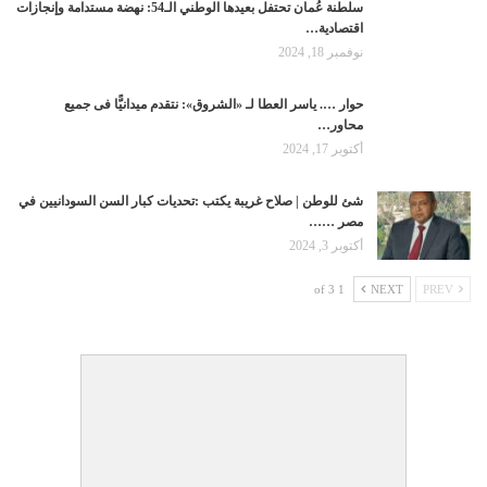
سلطنة عُمان تحتفل بعيدها الوطني الـ54: نهضة مستدامة وإنجازات
اقتصادية…
نوفمبر 18, 2024
حوار …. ياسر العطا لـ «الشروق»: نتقدم ميدانيًّا فى جميع
محاور…
أكتوبر 17, 2024
شئ للوطن | صلاح غريبة يكتب :تحديات كبار السن السودانيين في
مصر ……
أكتوبر 3, 2024
1 of 3
NEXT
PREV