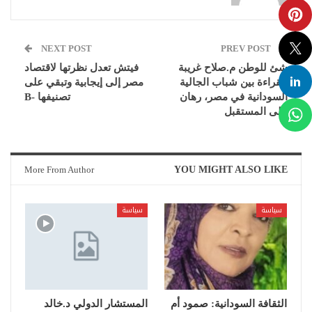
NEXT POST
PREV POST
شئ للوطن م.صلاح غريبة
فيتش تعدل نظرتها لاقتصاد
القراءة بين شباب الجالية
مصر إلى إيجابية وتبقي على
السودانية في مصر، رهان
تصنيفها -B
على المستقبل
More From Author
YOU MIGHT ALSO LIKE
سياسة
سياسة
الثقافة السودانية: صمود أم
المستشار الدولي د.خالد