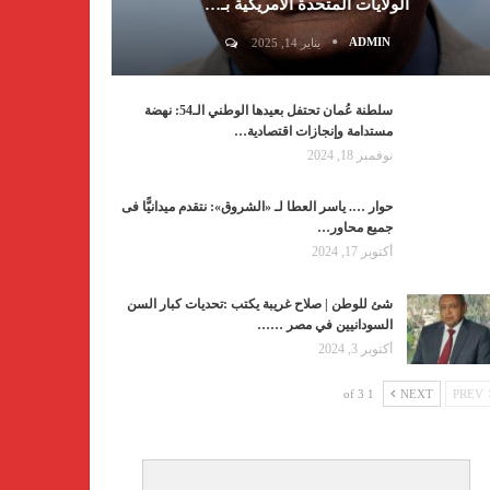
الولايات المتحدة الأمريكية بـ…
ADMIN
يناير 14, 2025
سلطنة عُمان تحتفل بعيدها الوطني الـ54: نهضة
مستدامة وإنجازات اقتصادية…
نوفمبر 18, 2024
حوار …. ياسر العطا لـ «الشروق»: نتقدم ميدانيًّا فى
جميع محاور…
أكتوبر 17, 2024
شئ للوطن | صلاح غريبة يكتب :تحديات كبار السن
السودانيين في مصر ……
أكتوبر 3, 2024
1 of 3
NEXT
PREV