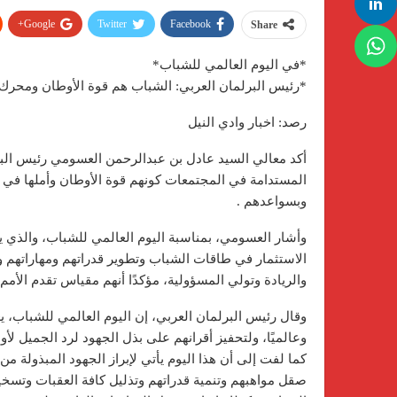
Google+
Twitter
Facebook
Share
*في اليوم العالمي للشباب*
*رئيس البرلمان العربي: الشباب هم قوة الأوطان ومحرك
رصد: اخبار وادي النيل
أكد معالي السيد عادل بن عبدالرحمن العسومي رئيس البرل
المستدامة في المجتمعات كونهم قوة الأوطان وأملها في ب
وبسواعدهم .
وأشار العسومي، بمناسبة اليوم العالمي للشباب، والذ
الاستثمار في طاقات الشباب وتطوير قدراتهم ومهاراتهم وإع
والريادة وتولي المسؤولية، مؤكدًا أنهم مقياس تقدم الأم
وقال رئيس البرلمان العربي، إن اليوم العالمي للشباب، يع
وعالميًا، ولتحفيز أقرانهم على بذل الجهود لرد الجميل لأو
كما لفت إلى أن هذا اليوم يأتي لإبراز الجهود المبذولة 
صقل مواهبهم وتنمية قدراتهم وتذليل كافة العقبات وتسخي