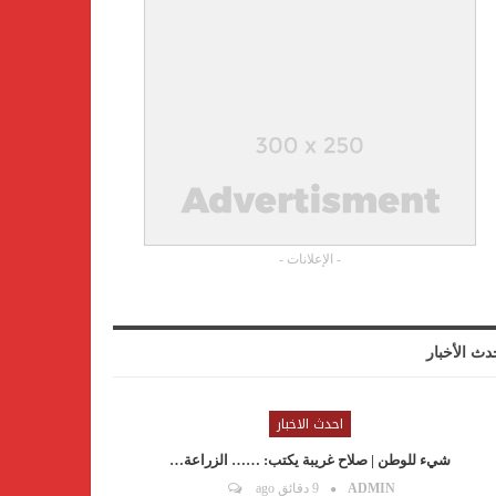
- الإعلانات -
دث الأخبار
احدث الاخبار
شيء للوطن | صلاح غريبة يكتب: …… الزراعة…
ADMIN
9 دقائق ago