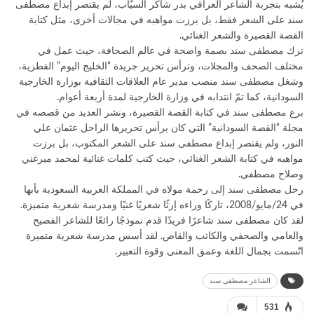
يُشبه بتجربة الشاعر العراقي بدر شاكر السيّاب، لم يقتصر إبداع مصطفى
سند على الشعر فقط، بل برزت مواهبه في مجالات أخرى، مثل كتابة
القصة القصيرة والشعر الغنائي.
ترك مصطفى سند بصمة واضحة في عالم الصحافة، حيث عمل في
مختلف الصحف والمجلات، وترأس تحرير جريدة “الخليج اليوم” القطرية،
وشغل مصطفى سند منصب مدير عام العلاقات الثقافية بوزارة الخارجية
السودانية، كما تمّ انتدابه في وزارة الخارجية لمدة أربعة أعوام.
برع مصطفى سند في كتابة القصة القصيرة، ونشر العديد من قصصه في
مجلة “القصة السودانية” التي كان يرأس تحريرها الراحل عثمان علي
النور، ولم يقتصر إبداع مصطفى سند على الشعر المكتوب، بل برزت
مواهبه في كتابة الشعر الغنائي، حيث كتب كلمات غنائية لمحمد ميرغني
وصلاح مصطفى.
رحل مصطفى سند إلى رحمة مولاه في المملكة العربية السعودية بأبها
في 24/مايو/2008، تاركًا وراءه إرثًا شعريًا غنيًا ومدرسة شعرية متميزة.
لقد كان مصطفى سند شاعرًا فريدًا قدم نموذجًا رائعًا للشاعر الفصيح
والعامي والصحفي والكاتب والقاص. لقد أسس مدرسة شعرية متميزة
اتّسمت بجمال اللغة وعمق المعنى وقوة التعبير.
الشاعر مصطفى سند
531