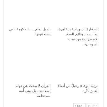
السفارة السودانية بالقاهرة
تأجيل الالم…… الحكومة التي
تبدأ إصدار وثائق السفر
يستحقونها
الاضطرارية من «بيت
السودان»…
مرثية الوفاء: رحيلُ من أضاءَ
القرآن لا يبحث عن دولة
العمرَ بأثَرِه
إسلامية… بل يبني أمة
مستخلفة
NEXT
PREV