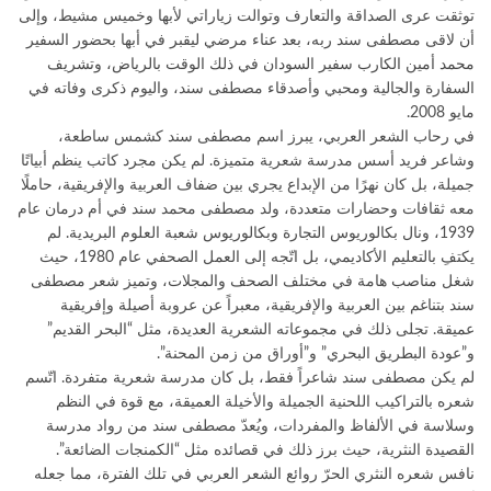
توثقت عرى الصداقة والتعارف وتوالت زياراتي لأبها وخميس مشيط، وإلى
أن لاقى مصطفى سند ربه، بعد عناء مرضي ليقبر في أبها بحضور السفير
محمد أمين الكارب سفير السودان في ذلك الوقت بالرياض، وتشريف
السفارة والجالية ومحبي وأصدقاء مصطفى سند، واليوم ذكرى وفاته في
مايو 2008.
في رحاب الشعر العربي، يبرز اسم مصطفى سند كشمس ساطعة،
وشاعر فريد أسس مدرسة شعرية متميزة. لم يكن مجرد كاتب ينظم أبياتًا
جميلة، بل كان نهرًا من الإبداع يجري بين ضفاف العربية والإفريقية، حاملًا
معه ثقافات وحضارات متعددة، ولد مصطفى محمد سند في أم درمان عام
1939، ونال بكالوريوس التجارة وبكالوريوس شعبة العلوم البريدية. لم
يكتفِ بالتعليم الأكاديمي، بل اتّجه إلى العمل الصحفي عام 1980، حيث
شغل مناصب هامة في مختلف الصحف والمجلات، وتميز شعر مصطفى
سند بتناغم بين العربية والإفريقية، معبراً عن عروبة أصيلة وإفريقية
عميقة. تجلى ذلك في مجموعاته الشعرية العديدة، مثل “البحر القديم”
و”عودة البطريق البحري” و”أوراق من زمن المحنة”.
لم يكن مصطفى سند شاعراً فقط، بل كان مدرسة شعرية متفردة. اتّسم
شعره بالتراكيب اللحنية الجميلة والأخيلة العميقة، مع قوة في النظم
وسلاسة في الألفاظ والمفردات، ويُعدّ مصطفى سند من رواد مدرسة
القصيدة النثرية، حيث برز ذلك في قصائده مثل “الكمنجات الضائعة”.
نافس شعره النثري الحرّ روائع الشعر العربي في تلك الفترة، مما جعله