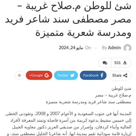
شئ للوطن م.صلاح غريبة –
مصر مصطفى سند شاعر فريد
ومدرسة شعرية متميزة
On
مايو 24, 2024
By
Admin
531
Google+
Twitter
Facebook
Share
شئ للوطن
م.صلاح غريبة – مصر
مصطفى سند شاعر فريد ومدرسة شعرية متميزة
المدينة أبها في جنوب السعودية و الأعوام 2007 و 2008، وتقودنى الخطى
إلى خميس مشيط بدعوة كريمة من أسرة فاضلة وتمتد المعرفة لأفراد
الجالية وأبناء كردفان، وإصرار من صديقي العزيز دكتور معاوية الجبيل
لزيارة قامة سودانية تقيم بمدينة ابها، أنه شاعرنا الجليل مصطفى سند، و