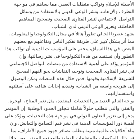
الأصيلة للإسلام وتواكب متطلبات العصر، مما يساهم في مواجهة
التطرف والإرهاب، ونشر الوعي الديني بالاستفادة من وسائل
التواصل الاجتماعي لنشر الفتاوى الصحيحة وتصحيح المفاهيم
الخاطئة، وتعزيز الوعي الديني لدى الشباب.
يشهد عصرنا الحالي تطوراً هائلاً في مجال التكنولوجيا والمعلومات،
مما أثر بشكل كبير على طريقة تفكير الناس وتفاعلهم مع بعضهم
البعض. في هذا السياق، يتحتم على المؤسسات الدينية أن تواكب هذا
التطور وأن تستفيد من هذه التكنولوجيا في نشر رسالتها، وإن
المؤتمر يؤكد على أهمية الاستفادة من منصات التواصل الاجتماعي
في نشر الفتاوى الصحيحة وتوجيه النقاشات نحو الفهم الصحيح
للشريعة الإسلامية وقيمها. فمن خلال هذه المنصات يمكن الوصول
إلى شريحة واسعة من الشباب، وتقديم إجابات شافية على أسئلتهم
واستفساراتهم.
يواجه العالم العديد من التحديات المعقدة، مثل تغير المناخ، الهجرة،
والفقر، والتي تتطلب حلولاً شاملة تتجاوز الحدود الوطنية. إن المؤتمر
يدعو إلى تعزيز التعاون الدولي في مواجهة هذه التحديات، ويؤكد على
أهمية دور المؤسسات الدينية في نشر قيم التسامح والتعايش، وإن
بناء أخلاقيات عالمية متينة يتطلب تضافر جهود جميع الأطراف، بما
في ذلك الحكومات والمنظمات الدولية والمجتمع المدني. ومن خلال