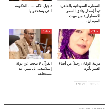
السفارة السودانية بالقاهرة
تأجيل الالم…… الحكومة
تبدأ إصدار وثائق السفر
التي يستحقونها
الاضطرارية من «بيت
السودان»…
مقالات
مقالات
مرثية الوفاء: رحيلُ من أضاءَ
القرآن لا يبحث عن دولة
العمرَ بأثَرِه
إسلامية… بل يبني أمة
مستخلفة
NEXT
PREV