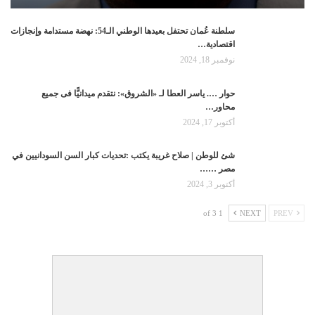
سلطنة عُمان تحتفل بعيدها الوطني الـ54: نهضة مستدامة وإنجازات
اقتصادية…
نوفمبر 18, 2024
حوار …. ياسر العطا لـ «الشروق»: نتقدم ميدانيًّا فى جميع
محاور…
أكتوبر 17, 2024
شئ للوطن | صلاح غريبة يكتب :تحديات كبار السن السودانيين في
مصر ……
أكتوبر 3, 2024
1 of 3
NEXT
PREV