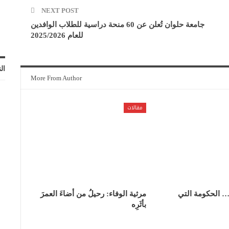
NEXT POST
جامعة حلوان تُعلن عن 60 منحة دراسية للطلاب الوافدين
للعام 2025/2026
ال
More From Author
مقالات
… الحكومة التي
مرثية الوفاء: رحيلُ من أضاءَ العمرَ
بأثَرِه