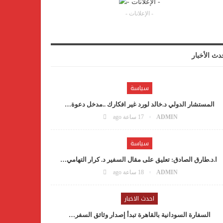
- الإعلانات -
دث الأخبار
سياسة
المستشار الدولي د.خالد لورد غير افكارك ..مدخل دعوة…
ADMIN
17 ساعة ago
سياسة
ا.د.طارق الصادق: تعليق على مقال السفير د. كرار التهامي…
ADMIN
18 ساعة ago
احدث الاخبار
السفارة السودانية بالقاهرة تبدأ إصدار وثائق السفر…