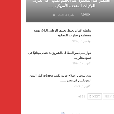
السفير عبد المحمود عبد الحليم يكتب : هل تعترف
الولايات المتحدة الأمريكية بـ…
ADMIN
يناير 14, 2025
سلطنة عُمان تحتفل بعيدها الوطني الـ54: نهضة
مستدامة وإنجازات اقتصادية…
نوفمبر 18, 2024
حوار …. ياسر العطا لـ «الشروق»: نتقدم ميدانيًّا فى
جميع محاور…
أكتوبر 17, 2024
شئ للوطن | صلاح غريبة يكتب :تحديات كبار السن
السودانيين في مصر ……
أكتوبر 3, 2024
1 of 3
NEXT
PREV