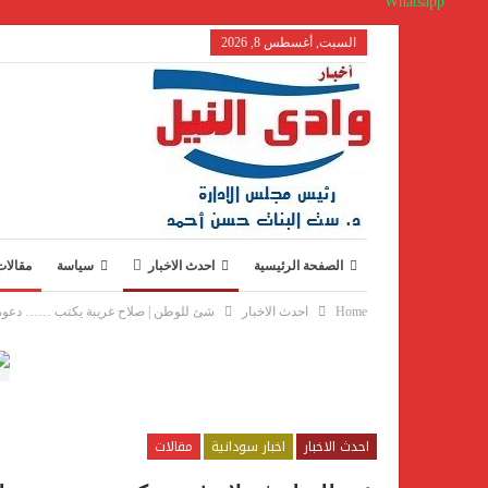
Whatsapp
السبت, أغسطس 8, 2026
الصفحة الرئيسية
احدث الاخبار
سياسة
مقالات
Home
احدث الاخبار
شئ للوطن | صلاح غريبة يكتب …… دعوة ل
ص
احدث الاخبار
اخبار سودانية
مقالات