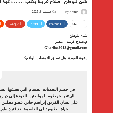
شئ للوطن | صلاح غريبة يكتب …… دعوة لل
On
سبتمبر 8, 2025
By
Admin
Google+
Twitter
Facebook
Share
شئ للوطن
م.صلاح غريبة – مصر
Ghariba2013@gmail.com
دعوة للعودة: هل تسبق التوقعات الواقع؟
في خضم التحديات الجسام التي يعيشها السودا
البيئة بالخرطوم للمواطنين للعودة إلى ديا
على لسان الفريق إبراهيم جابر، عضو مجلس ال
الحياة الطبيعية في العاصمة بعد فترة ط