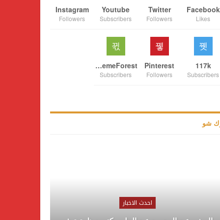
Instagram
Youtube
Twitter
Facebook
Followers
Subscribers
Followers
Likes
ThemeForest
Pinterest
117k
Subscribers
Followers
Subscribers
ك شو
احدث الاخبار