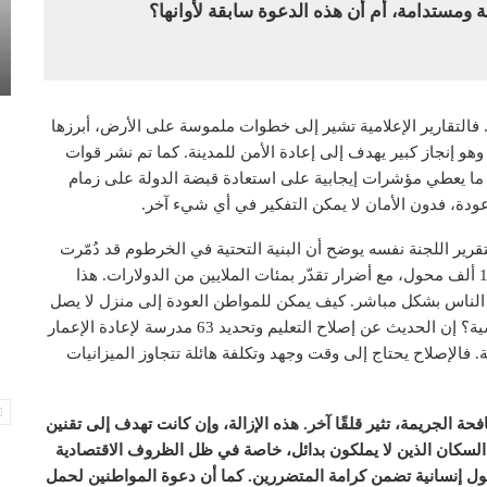
ة ومستدامة، أم أن هذه الدعوة سابقة لأوانها؟
ة. فالتقارير الإعلامية تشير إلى خطوات ملموسة على الأرض، أبرزها
القوات المقاتلة من الخرطوم بنسبة تجاوزت 98%، وهو إنجاز كبير يهدف إلى إعادة الأمن للمدينة. كما تم نشر قوات
 ما يعطي مؤشرات إيجابية على استعادة قبضة الدولة على زمام
 عودة، فدون الأمان لا يمكن التفكير في أي شيء آخر.
قرير اللجنة نفسه يوضح أن البنية التحتية في الخرطوم قد دُمّرت
بشكل ممنهج واحترافي. قطاع الكهرباء وحده يحتاج إلى 14 ألف محول، مع أضرار تقدّر بمئات الملايين من الدولارات. هذا
ة الناس بشكل مباشر. كيف يمكن للمواطن العودة إلى منزل لا يصل
إليه تيار كهربائي، أو إلى حي لا تعمل فيه الخدمات الأساسية؟ إن الحديث عن إصلاح التعليم وتحديد 63 مدرسة لإعادة الإعمار
. فالإصلاح يحتاج إلى وقت وجهد وتكلفة هائلة تتجاوز الميزانيات
ة الجريمة، تثير قلقًا آخر. هذه الإزالة، وإن كانت تهدف إلى تقنين
السكان الذين لا يملكون بدائل، خاصة في ظل الظروف الاقتصادية
لول إنسانية تضمن كرامة المتضررين. كما أن دعوة المواطنين لحمل