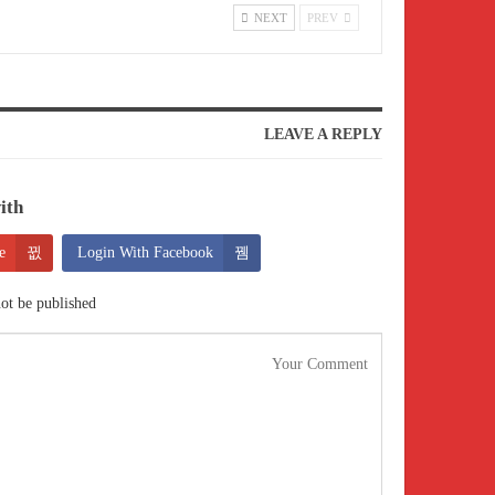
NEXT
PREV
LEAVE A REPLY
th:
e
Login With Facebook
ot be published.