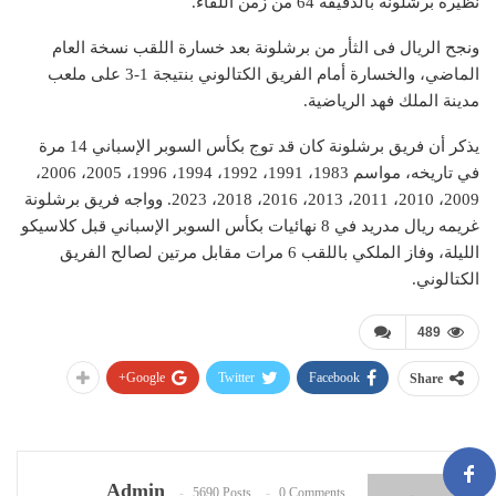
نظيره برشلونة بالدقيقة 64 من زمن اللقاء.
ونجح الريال فى الثأر من برشلونة بعد خسارة اللقب نسخة العام
الماضي، والخسارة أمام الفريق الكتالوني بنتيجة 1-3 على ملعب
مدينة الملك فهد الرياضية.
يذكر أن فريق برشلونة كان قد توج بكأس السوبر الإسباني 14 مرة
في تاريخه، مواسم 1983، 1991، 1992، 1994، 1996، 2005، 2006،
2009، 2010، 2011، 2013، 2016، 2018، 2023. وواجه فريق برشلونة
غريمه ريال مدريد في 8 نهائيات بكأس السوبر الإسباني قبل كلاسيكو
الليلة، وفاز الملكي باللقب 6 مرات مقابل مرتين لصالح الفريق
الكتالوني.
489
Google+
Twitter
Facebook
Share
Admin
5690 Posts
0 Comments