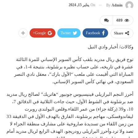
On
يناير 15, 2024
By
Admin
489
Google+
Twitter
Facebook
Share
وكالات/ أخبار وادي النيل
توج فريق ريال مدريد بلقب كأس السوبر الإسباني للمرة الثالثة
عشرة في تاريخه، على حساب نظيره برشلونة، بنتيجة 4-1، في
المباراة التي أقيمت على ملعب “الأول بارك”، معقل نادي النصر
السعودي، في نهائي كأس السوبر الإسباني.
أحرز النجم البرازيلى فينيسيوس جونيور “هاتريك” لصالح ريال مدريد
ضد برشلونة في الشوط الأول، حيث جاءت الثلاثية في الدقائق 7،
10، و39 (ركلة جزاء) من عمر اللقاء.وقلص البولندى روبرت
ليفاندوفسكى، مهاجم برشلونة، الفارق بالهدف الأول في الدقيقة 33
من زمن اللقاء من تسديدة صاروخية على مشارف منطقة الجزاء لا
تصد ولا ترد.وأحرز البرازيلى رودريجو، الهدف الرابع لريال مدريد أمام