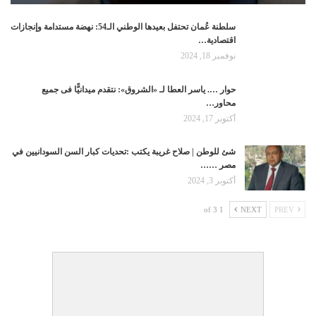
سلطنة عُمان تحتفل بعيدها الوطني الـ54: نهضة مستدامة وإنجازات
اقتصادية…
نوفمبر 18, 2024
حوار …. ياسر العطا لـ «الشروق»: نتقدم ميدانيًّا فى جميع
محاور…
أكتوبر 17, 2024
شئ للوطن | صلاح غريبة يكتب :تحديات كبار السن السودانيين في
مصر ……
أكتوبر 3, 2024
1 of 3
NEXT
PREV