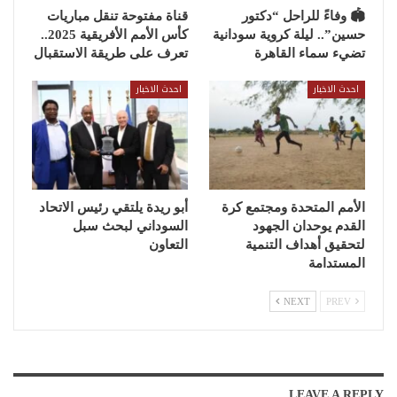
🏟 وفاءً للراحل “دكتور
قناة مفتوحة تنقل مباريات
حسين”.. ليلة كروية سودانية
كأس الأمم الأفريقية 2025..
تضيء سماء القاهرة
تعرف على طريقة الاستقبال
احدث الاخبار
احدث الاخبار
الأمم المتحدة ومجتمع كرة
أبو ريدة يلتقي رئيس الاتحاد
القدم يوحدان الجهود
السوداني لبحث سبل
لتحقيق أهداف التنمية
التعاون
المستدامة
NEXT
PREV
LEAVE A REPLY