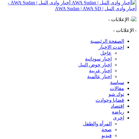
أخبار وادى النيل | AWA Sudan -
أخبار وادى النيل | AWA Sudan | AWA SD
- الإعلانات -
الصفحة الرئيسية
احدث الاخبار
عاجل
اخبار سودانية
اخبار حوض النيل
اخبار عربية
اخبار عالمية
سياسة
مقالات
توك شو
قضايا وحوادث
اقتصاد
رياضة
اخرى
المرأه والطفل
صحة
فيديو