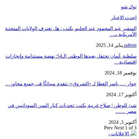
توك شو
احدث الاخبار
السفير عبد المحمود عبد الحليم يكتب : هل تعترف الولايات المتحدة
الأمريكية بـ…
admin
يناير 14, 2025
سلطنة عُمان تحتفل بعيدها الوطني الـ54: نهضة مستدامة وإنجازات
اقتصادية…
نوفمبر 18, 2024
حوار …. ياسر العطا لـ «الشروق»: نتقدم ميدانيًّا فى جميع محاور…
أكتوبر 17, 2024
شئ للوطن | صلاح غريبة يكتب :تحديات كبار السن السودانيين في
مصر ……
أكتوبر 3, 2024
Prev
Next
1 of 3