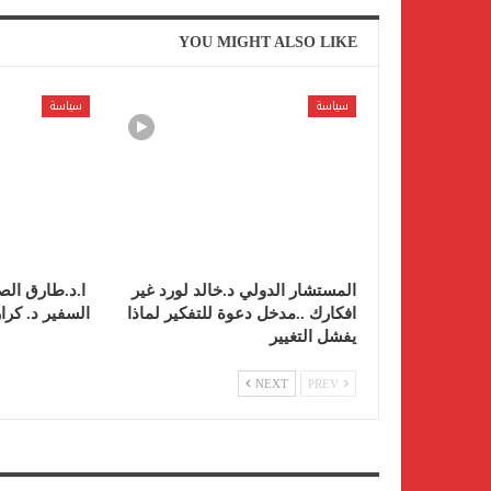
YOU MIGHT ALSO LIKE
سياسة
سياسة
المستشار الدولي د.خالد لورد غير
ا.د.طارق الص
افكارك ..مدخل دعوة للتفكير لماذا
السفير د. كرا
يفشل التغيير
NEXT
PREV