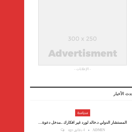
- الإعلانات -
دث الأخبار
سياسة
المستشار الدولي د.خالد لورد غير افكارك ..مدخل دعوة…
ADMIN
4 دقائق ago