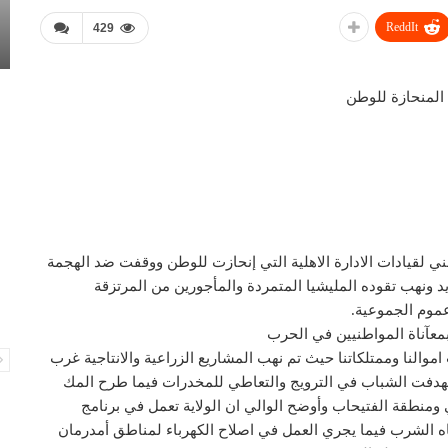
ReddIt
429
 المنحازة للوطن
ي لقيادات الادارة الاهلية التي إنحازت للوطن ووقفت ضد الهجمة
ونهب تقوده المليشيا المتمردة والمأجورين من المرتزقة
عموم الجموعية.
بمعآناة المواطنيين في الحرب
موالنا وممتلكاتنا حيث تم نهب المشاريع الزراعية والانتاجية غرب
تهدفت الشباب في الترويج والتعاطي للمخدرات فيما طرح المك
منطقة الفتيحاب وأوضح الوالي ان الولاية تعمل في برنامج
اه الشرب فيما يجري العمل في اصلاح الكهرباء لمناطق أمدرمان