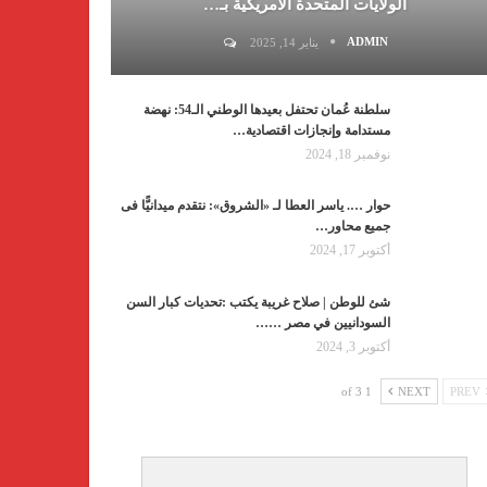
الولايات المتحدة الأمريكية بـ…
ADMIN
يناير 14, 2025
سلطنة عُمان تحتفل بعيدها الوطني الـ54: نهضة
مستدامة وإنجازات اقتصادية…
نوفمبر 18, 2024
حوار …. ياسر العطا لـ «الشروق»: نتقدم ميدانيًّا فى
جميع محاور…
أكتوبر 17, 2024
شئ للوطن | صلاح غريبة يكتب :تحديات كبار السن
السودانيين في مصر ……
أكتوبر 3, 2024
1 of 3
NEXT
PREV