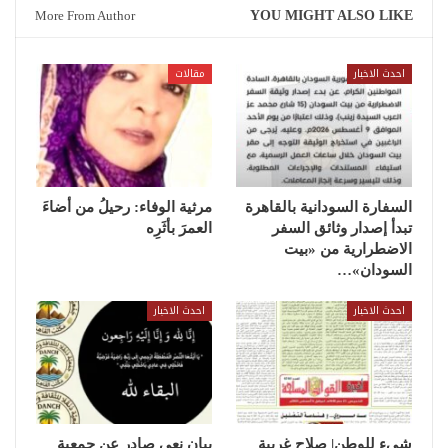
More From Author
YOU MIGHT ALSO LIKE
احدث الاخبار
مقالات
السفارة السودانية بالقاهرة
مرثية الوفاء: رحيلُ من أضاءَ
تبدأ إصدار وثائق السفر
العمرَ بأثَرِه
الاضطرارية من «بيت
السودان»…
احدث الاخبار
احدث الاخبار
شيء للوطن| صلاح غريبة
بيان نعي صادر عن جمعية