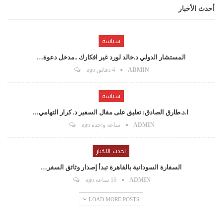
أحدث الأخبار
سياسة
المستشار الدولي د.خالد لورد غير افكارك ..مدخل دعوة…
ADMIN
4 دقائق ago
سياسة
ا.د.طارق الصادق: تعليق على مقال السفير د. كرار التهامي…
ADMIN
ساعة واحدة ago
احدث الاخبار
السفارة السودانية بالقاهرة تبدأ إصدار وثائق السفر…
ADMIN
16 ساعة ago
LOAD MORE POSTS