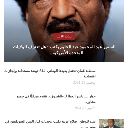
احدث الاخبار
السفير عبد المحمود عبد الحليم يكتب : هل تعترف الولايات
المتحدة الأمريكية بـ…
سلطنة عُمان تحتفل بعيدها الوطني الـ54: نهضة مستدامة وإنجازات
اقتصادية…
نوفمبر 18, 2024
حوار …. ياسر العطا لـ «الشروق»: نتقدم ميدانيًّا فى جميع
محاور…
أكتوبر 17, 2024
شئ للوطن | صلاح غريبة يكتب :تحديات كبار السن السودانيين في
مصر ……