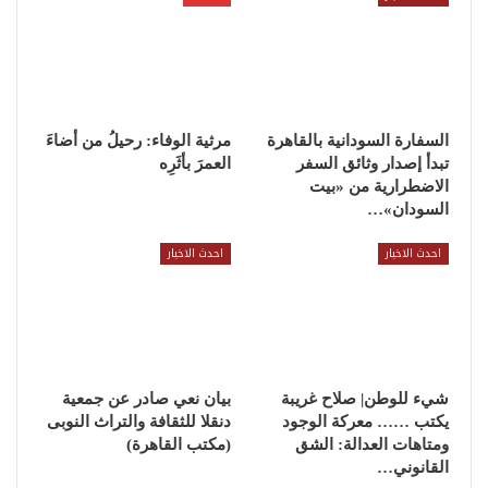
السفارة السودانية بالقاهرة
مرثية الوفاء: رحيلُ من أضاءَ
تبدأ إصدار وثائق السفر
العمرَ بأثَرِه
الاضطرارية من «بيت
السودان»…
احدث الاخبار
احدث الاخبار
شيء للوطن| صلاح غريبة
بيان نعي صادر عن جمعية
يكتب …… معركة الوجود
دنقلا للثقافة والتراث النوبى
ومتاهات العدالة: الشق
(مكتب القاهرة)
القانوني…