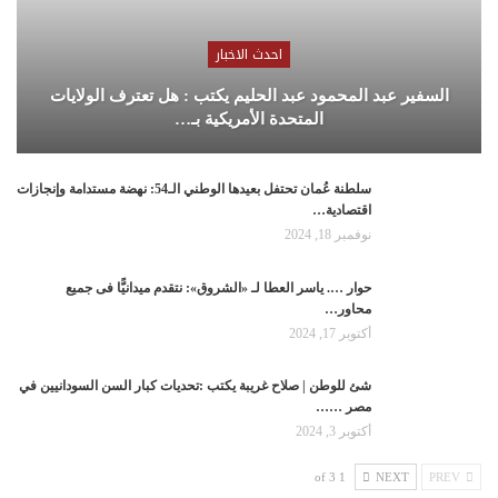
احدث الاخبار
السفير عبد المحمود عبد الحليم يكتب : هل تعترف الولايات
المتحدة الأمريكية بـ…
سلطنة عُمان تحتفل بعيدها الوطني الـ54: نهضة مستدامة وإنجازات
اقتصادية…
نوفمبر 18, 2024
حوار …. ياسر العطا لـ «الشروق»: نتقدم ميدانيًّا فى جميع
محاور…
أكتوبر 17, 2024
شئ للوطن | صلاح غريبة يكتب :تحديات كبار السن السودانيين في
مصر ……
أكتوبر 3, 2024
1 of 3
NEXT
PREV