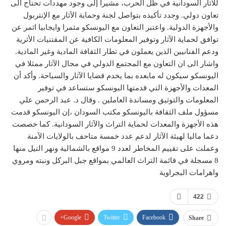
للاثار السودانية في ظل الحرب، مشيرا إلى وجود مهددات تحتاج الى
تعاون دولي. وجدد تأكيده بتواصل لجنة وحماية الآثار مع الإنتربول
والأجهزة الدولية. واعتبر التعاون مع اليونسكو مثمرا وايجابيا اثمر عن
توافق لحماية الآثار وتوفير المعلومات الكافية عن المقتنيات الأثرية
ودعم الفنانيين الذين يعملون في تطار الثقافة المادية وغير المادية.
واشار الى ان التعاون مع المجتمع الدولي في مجال الآثار ممثلا في
اليونسكو سيكون له مابعده بما يخدم قضايا الآثار والسياحة. وأكد أن
المعدات والأجهزة التي قدمتها اليونسكو ستساعد في توفير
المعلومات والتوثيق ومساندة العاملين . وقال د. عبد الرحمن علي
مسؤول ملف الثقافة باليونسكو مكتب السودان ،إن اليونسكو قدمت
هذه الأجهزة والمعدات لحماية التراث والآثار السودانية. كما خصصت
دعما ماليا لهيئة الآثار لدعم عدد خمسة متاحف بالولايات الآمنة
وعملت على تقييم المخاطر لعدد 9 مواقع بالشمالية ونهر النيل منها
8 مسجلة في قائمة التراث العالمي بمواقع جبل البركل ونبته ومروي
واهرامات البجراوية
422
Google+
Twitter
Facebook
Share