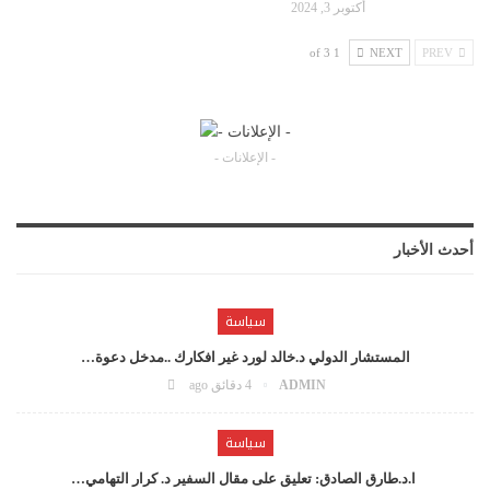
أكتوبر 3, 2024
1 of 3
NEXT
PREV
- الإعلانات -
أحدث الأخبار
سياسة
المستشار الدولي د.خالد لورد غير افكارك ..مدخل دعوة…
ADMIN
4 دقائق ago
سياسة
ا.د.طارق الصادق: تعليق على مقال السفير د. كرار التهامي…