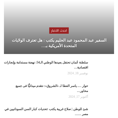
احدث الاخبار
السفير عبد المحمود عبد الحليم يكتب : هل تعترف الولايات
المتحدة الأمريكية بـ…
سلطنة عُمان تحتفل بعيدها الوطني الـ54: نهضة مستدامة وإنجازات
اقتصادية…
نوفمبر 18, 2024
حوار …. ياسر العطا لـ «الشروق»: نتقدم ميدانيًّا فى جميع
محاور…
أكتوبر 17, 2024
شئ للوطن | صلاح غريبة يكتب :تحديات كبار السن السودانيين في
مصر ……