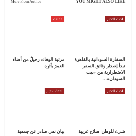
More From Author
YOU MIGHT ALSO LIKE
احدث الاخبار
مقالات
السفارة السودانية بالقاهرة
مرثية الوفاء: رحيلُ من أضاءَ
تبدأ إصدار وثائق السفر
العمرَ بأثَرِه
الاضطرارية من «بيت
السودان»…
احدث الاخبار
احدث الاخبار
شيء للوطن| صلاح غريبة
بيان نعي صادر عن جمعية