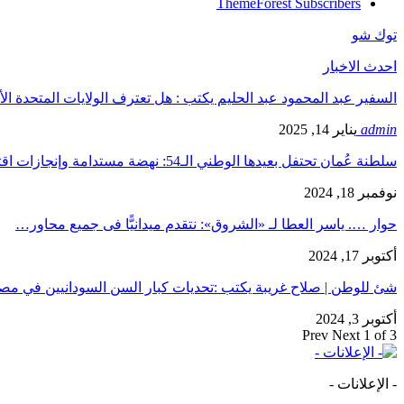
ThemeForest
Subscribers
توك شو
احدث الاخبار
السفير عبد المحمود عبد الحليم يكتب : هل تعترف الولايات المتحدة الأ
admin
يناير 14, 2025
سلطنة عُمان تحتفل بعيدها الوطني الـ54: نهضة مستدامة وإنجازات اقتصادية…
نوفمبر 18, 2024
حوار …. ياسر العطا لـ «الشروق»: نتقدم ميدانيًّا فى جميع محاور…
أكتوبر 17, 2024
شئ للوطن | صلاح غريبة يكتب :تحديات كبار السن السودانيين في 
أكتوبر 3, 2024
Prev
Next
1 of 3
- الإعلانات -