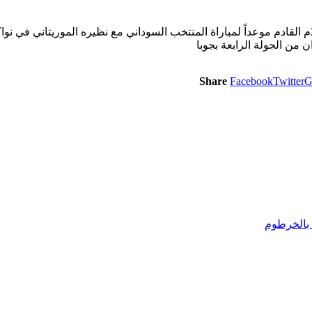
حدد الاتحادِ الأفريقي لكرة القدم (كاف) رسميا السادس من يونيو 2024م القادم موعداً لمباراة المنتخب ال
Share
Facebook
Twitter
G
 بالخرطوم