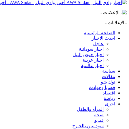
أخبار وادى النيل | AWA Sudan - أخبار وادى النيل | AWA Sudan | AWA SD
- الإعلانات -
الصفحة الرئيسية
احدث الاخبار
عاجل
اخبار سودانية
اخبار حوض النيل
اخبار عربية
اخبار عالمية
سياسة
مقالات
توك شو
قضايا وحوادث
اقتصاد
رياضة
اخرى
المرأه والطفل
صحة
فيديو
سودانيين بالخارج