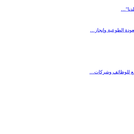
لدنا”…
عودة الطوعية وإنجاز…
صنع للوظائف وشركات…