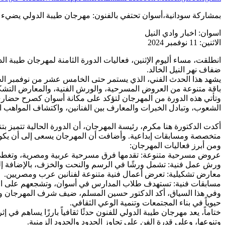
بمشاركة سودانية،أسوان تحتفي بالفنون: مهرجان طيبة الدولي يضيء س
اسوان: اخبار وادي النيل
الاثنين: 11 نوفمبر 2024
انطلقت، مساء أليوم الإثنين، فعاليات الدورة الثامنة لمهرجان طيبة ا
ضفاف نهر النيل الخالد.
يشهد هذا الحدث الفني، الذي يستمر حتى الخامس عشر من نوفمبر الج
باقة متنوعة من العروض المسرحية، والورش الفنية، والمعارض التشكيل
وتأتي هذه الدورة من المهرجان لتؤكد على مكانة أسوان كصرح حضاري و
الشعوب، وتبادل الخبرات والمعارف بين الفنانين، واكتشاف المواهب ا
أكدت الدكتورة هنا مكرم، رئيسة المهرجان، أن الدورة الحالية تتميز
متخصصة ومسابقات إبداعية. وأضافت أن المهرجان يسعى إلى أن يكون م
ومن أبرز فعاليات المهرجان:
عروض مسرحية متنوعة: تقدمها فرق مسرحية عربية ومصرية، وتغطي 
ورش عمل فنية: تشمل ورشًا في الرسم والنحت والخزف، بالإضافة إ
معارض تشكيلية: تعرض أعمال فنية متنوعة لفنانين عرب ومصريين.
مسابقات فنية: تستهدف طلاب المدارس في أسوان، وتشجعهم على الإب
وفي هذا السياق، أكد الدكتور حسين المسلم، ضيف شرف المهرجان والم
حيوياً في بناء المجتمعات وتنمية الوعي الثقافي.
ختاماً، يعد مهرجان طيبة الدولي للفنون حدثًا ثقافياً بارزًا يساهم في
وتنوعها، وعلى قدرة الفن على تجاوز الحدود والحدود الزمنية.