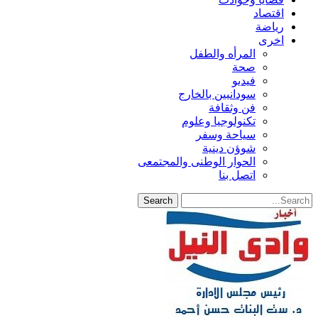
اقتصاد
رياضة
اخرى
المرأه والطفل
صحة
فيديو
سودانيين بالخارج
فن وثقافة
تكنولوجيا وعلوم
سياحة وسفر
شوؤن دينية
الحوار الوطنى والمجتمعى
اتصل بنا