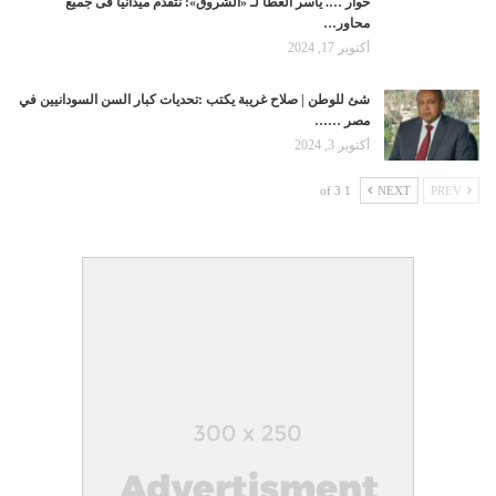
حوار …. ياسر العطا لـ «الشروق»: نتقدم ميدانيًّا فى جميع
محاور…
أكتوبر 17, 2024
شئ للوطن | صلاح غريبة يكتب :تحديات كبار السن السودانيين في
مصر ……
أكتوبر 3, 2024
1 of 3
NEXT
PREV