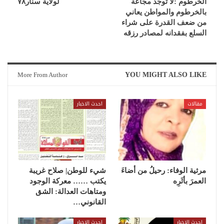
الخرطوم :لا توجد مجاعة
لولاية سنار٧٨
بالخرطوم والمواطن يعاني
من ضعف القدرة على شراء
السلع بفقدانه لمصادر رزقه
More From Author
YOU MIGHT ALSO LIKE
مقالات
احدث الاخبار
مرثية الوفاء: رحيلُ من أضاءَ
شيء للوطن| صلاح غريبة
العمرَ بأثَرِه
يكتب …… معركة الوجود
ومتاهات العدالة: الشق
القانوني…
احدث الاخبار
احدث الاخبار