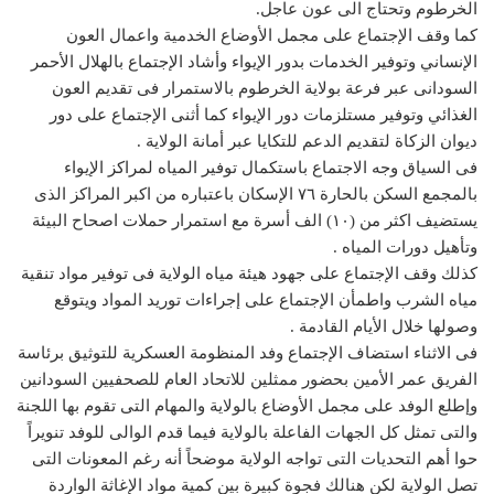
الخرطوم وتحتاج الى عون عاجل.
كما وقف الإجتماع على مجمل الأوضاع الخدمية واعمال العون
الإنساني وتوفير الخدمات بدور الإيواء وأشاد الإجتماع بالهلال الأحمر
السودانى عبر فرعة بولاية الخرطوم بالاستمرار فى تقديم العون
الغذائي وتوفير مستلزمات دور الإيواء كما أثنى الإجتماع على دور
ديوان الزكاة لتقديم الدعم للتكايا عبر أمانة الولاية .
فى السياق وجه الاجتماع باستكمال توفير المياه لمراكز الإيواء
بالمجمع السكن بالحارة ٧٦ الإسكان باعتباره من اكبر المراكز الذى
يستضيف اكثر من (١٠) الف أسرة مع استمرار حملات اصحاح البيئة
وتأهيل دورات المياه .
كذلك وقف الإجتماع على جهود هيئة مياه الولاية فى توفير مواد تنقية
مياه الشرب واطمأن الإجتماع على إجراءات توريد المواد ويتوقع
وصولها خلال الأيام القادمة .
فى الاثناء استضاف الإجتماع وفد المنظومة العسكرية للتوثيق برئاسة
الفريق عمر الأمين بحضور ممثلين للاتحاد العام للصحفيين السودانين
وإطلع الوفد على مجمل الأوضاع بالولاية والمهام التى تقوم بها اللجنة
والتى تمثل كل الجهات الفاعلة بالولاية فيما قدم الوالى للوفد تنويراً
حوا أهم التحديات التى تواجه الولاية موضحاً أنه رغم المعونات التى
تصل الولاية لكن هنالك فجوة كبيرة بين كمية مواد الإغاثة الواردة