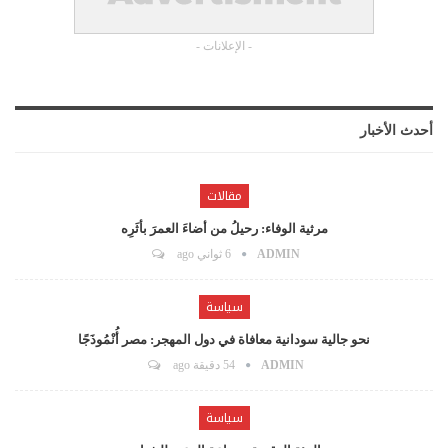
- الإعلانات -
أحدث الأخبار
مقالات
مرثية الوفاء: رحيلُ من أضاءَ العمرَ بأثَرِه
ADMIN
6 ثواني ago
سياسة
نحو جالية سودانية معافاة في دول المهجر: مصر أُنْمُوذَجًا
ADMIN
54 دقيقة ago
سياسة