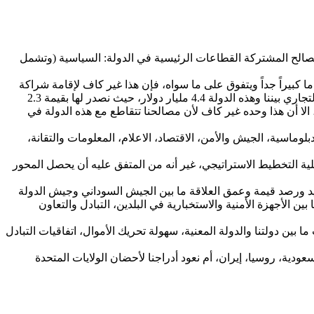
مصالح المشتركة القطاعات الرئيسية في الدولة: السياسية (وتشمل
ما كبيراً جداً ويتفوق على ما سواه، فإن هذا غير كاف لإقامة شراكة
استراتيجية مع هذه الدولة دون النظر للعوامل الأخرى. وأبرز مثال على هذا علاقتنا مع دولة الامارات العربية المتحدة، حيث تبلغ قيمة التبادل التجاري بيننا وهذه الدولة 4.4 مليار دولار، حيث نصدر لها بقيمة 2.3
ق على ما عداه، الا أن هذا وحده غير كاف لأن مصالحنا تتقاطع مع هذه الدولة في
اسية، الجيش والأمن، الاقتصاد، الاعلام، المعلومات والتقانة،
ية التخطيط الاستراتيجي، غير أنه من المتفق عليه أن يحصل المحور
 ورصد قيمة وعمق العلاقة ما بين الجيش السوداني وجيش الدولة
الأجهزة الأمنية والاستخبارية في البلدين، التبادل والتعاون
بين دولتنا والدولة المعنية، سهولة تحريك الأموال، اتفاقيات التبادل
دية، روسيا، إيران، أم نعود أدراجنا لأحضان الولايات المتحدة