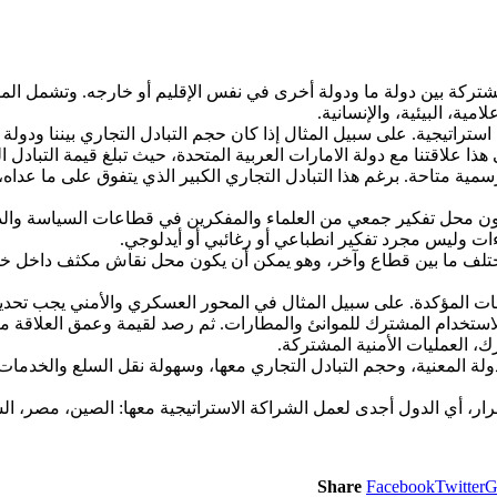
مشتركة بين دولة ما ودولة أخرى في نفس الإقليم أو خارجه. وتشمل ال
امية، البيئية، والإنسانية.
استراتيجية. على سبيل المثال إذا كان حجم التبادل التجاري بيننا ودولة 
ر دولار، وفقاً لآخر إحصاءات رسمية متاحة. برغم هذا التبادل التجاري الكبير الذي يتفو
ون محل تفكير جمعي من العلماء والمفكرين في قطاعات السياسة والدبلوم
ءات وليس مجرد تفكير انطباعي أو رغائبي أو أيدلوجي.
 يختلف ما بين قطاع وآخر، وهو يمكن أن يكون محل نقاش مكثف داخل خل
ت المؤكدة. على سبيل المثال في المحور العسكري والأمني يجب تحديد
تخدام المشترك للموانئ والمطارات. ثم رصد لقيمة وعمق العلاقة ما بين 
ك، العمليات الأمنية المشتركة.
 المعنية، وحجم التبادل التجاري معها، وسهولة نقل السلع والخدمات ما 
ر، أي الدول أجدى لعمل الشراكة الاستراتيجية معها: الصين، مصر، السعو
Share
Facebook
Twitter
G