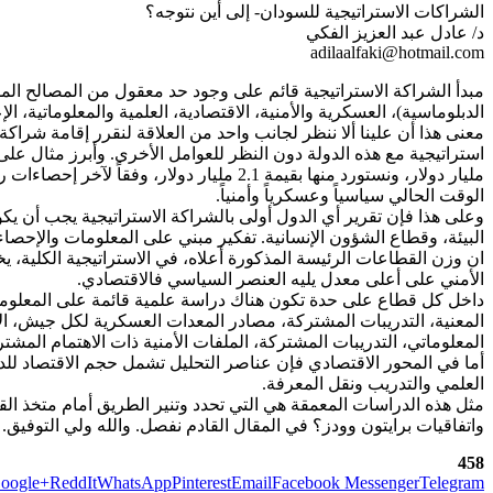
الشراكات الاستراتيجية للسودان- إلى أين نتوجه؟
د/ عادل عبد العزيز الفكي
adilaalfaki@hotmail.com
مبدأ الشراكة الاستراتيجية قائم على وجود حد معقول من المصالح ال
الدبلوماسية)، العسكرية والأمنية، الاقتصادية، العلمية والمعلوماتية، الإعل
معنى هذا أن علينا ألا ننظر لجانب واحد من العلاقة لنقرر إقامة شراكة 
مليار دولار، ونستورد منها بقيمة 2.1 مليا
الوقت الحالي سياسياً وعسكرياً وأمنياً.
وعلى هذا فإن تقرير أي الدول أولى بالشراكة الاستراتيجية يجب أن يك
البيئة، وقطاع الشؤون الإنسانية. تفكير مبني على المعلومات والإحصا
ان وزن القطاعات الرئيسة المذكورة أعلاه، في الاستراتيجية الكلية،
الأمني على أعلى معدل يليه العنصر السياسي فالاقتصادي.
داخل كل قطاع على حدة تكون هناك دراسة علمية قائمة على المعلوما
المعنية، التدريبات المشتركة، مصادر المعدات العسكرية لكل جيش، الاس
المعلوماتي، التدريبات المشتركة، الملفات الأمنية ذات الاهتمام المشتر
أما في المحور الاقتصادي فإن عناصر التحليل تشمل حجم الاقتصاد للدولة
العلمي والتدريب ونقل المعرفة.
مثل هذه الدراسات المعمقة هي التي تحدد وتنير الطريق أمام متخذ القرا
واتفاقيات برايتون وودز؟ في المقال القادم نفصل. والله ولي التوفيق.
458
oogle+
ReddIt
WhatsApp
Pinterest
Email
Facebook Messenger
Telegram