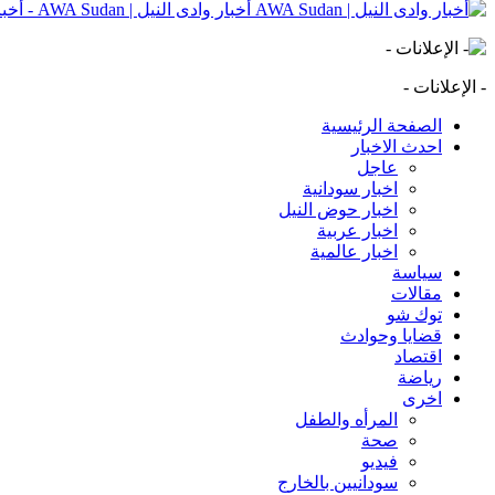
أخبار وادى النيل | AWA Sudan - أخبار وادى النيل | AWA Sudan | AWA SD
- الإعلانات -
الصفحة الرئيسية
احدث الاخبار
عاجل
اخبار سودانية
اخبار حوض النيل
اخبار عربية
اخبار عالمية
سياسة
مقالات
توك شو
قضايا وحوادث
اقتصاد
رياضة
اخرى
المرأه والطفل
صحة
فيديو
سودانيين بالخارج