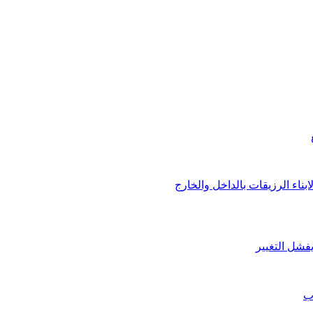
بناء الرزيقات بالداخل والخارج
يفشل التغيير
ب