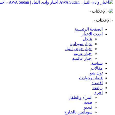
أخبار وادى النيل | AWA Sudan - أخبار وادى النيل | AWA Sudan | AWA SD
- الإعلانات -
الصفحة الرئيسية
احدث الاخبار
عاجل
اخبار سودانية
اخبار حوض النيل
اخبار عربية
اخبار عالمية
سياسة
مقالات
توك شو
قضايا وحوادث
اقتصاد
رياضة
اخرى
المرأه والطفل
صحة
فيديو
سودانيين بالخارج