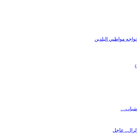
تواجه مواطني البلدين
)
ن شباب…
لزال.. عاجل