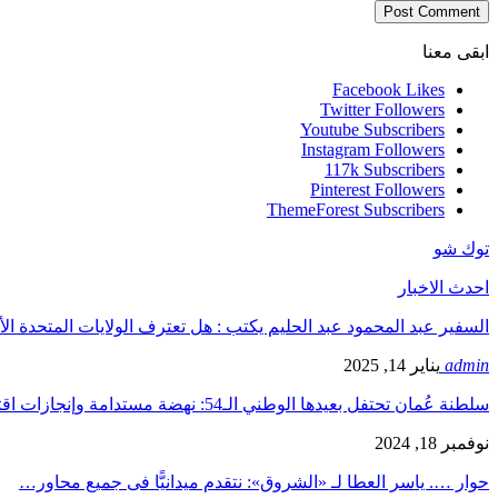
ابقى معنا
Facebook
Likes
Twitter
Followers
Youtube
Subscribers
Instagram
Followers
117k
Subscribers
Pinterest
Followers
ThemeForest
Subscribers
توك شو
احدث الاخبار
السفير عبد المحمود عبد الحليم يكتب : هل تعترف الولايات المتحدة الأ
admin
يناير 14, 2025
سلطنة عُمان تحتفل بعيدها الوطني الـ54: نهضة مستدامة وإنجازات اقتصادية…
نوفمبر 18, 2024
حوار …. ياسر العطا لـ «الشروق»: نتقدم ميدانيًّا فى جميع محاور…