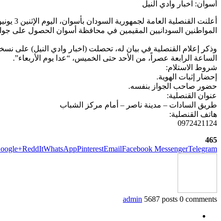
أسوان: اخبار وادي النيل
المواطنين السودانيين المقيمين في محافظة أسوان الحصول على جوا
وذكر إعلام القنصلية في بيان له، تحصلت (اخبار وادي النيل) على نسخة 
الساعة الرابعة عصراً، من الأحد حتى الخميس، “عدا يوم الأربعاء”.
شروط الاستلام:
إحضار إثبات الهوية.
حضور صاحب الجواز بنفسه.
عنوان القنصلية:
طريق السادات – مدينة ناصر – أمام مركز الشباب
هاتف القنصلية:
0972421124
465
oogle+
ReddIt
WhatsApp
Pinterest
Email
Facebook Messenger
Telegram
admin
5687 posts
0 comments