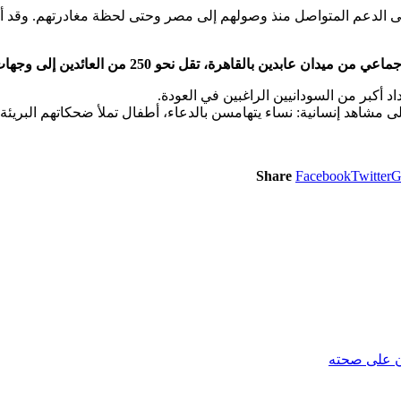
لدعم المتواصل منذ وصولهم إلى مصر وحتى لحظة مغادرتهم. وقد أشادو
25 من العائدين إلى وجهات قريبة في السودان، مثل الحلفايا، العيلفون، وسوبا
د أكبر من السودانيين الراغبين في العودة.
 مشاهد إنسانية: نساء يتهامسن بالدعاء، أطفال تملأ ضحكاتهم البريئة
Share
Facebook
Twitter
G
ان على صحته