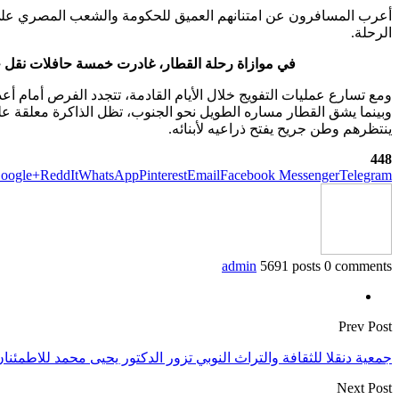
أعرب المسافرون عن امتنانهم العميق للحكومة والشعب المصري على ا
الرحلة.
في موازاة رحلة القطار، غادرت خمسة حافلات نقل جماعي من ميدان عابدين بالقاهرة، تقل نحو 0
ومع تسارع عمليات التفويج خلال الأيام القادمة، تتجدد الفرص أمام أعدا
وبينما يشق القطار مساره الطويل نحو الجنوب، تظل الذاكرة معلقة على
ينتظرهم وطن جريح يفتح ذراعيه لأبنائه.
448
oogle+
ReddIt
WhatsApp
Pinterest
Email
Facebook Messenger
Telegram
admin
5691 posts
0 comments
Prev Post
جمعية دنقلا للثقافة والتراث النوبي تزور الدكتور يحيى محمد للاطمئن
Next Post