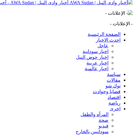
أخبار وادى النيل | AWA Sudan - أخبار وادى النيل | AWA Sudan | AWA SD
- الإعلانات -
الصفحة الرئيسية
احدث الاخبار
عاجل
اخبار سودانية
اخبار حوض النيل
اخبار عربية
اخبار عالمية
سياسة
مقالات
توك شو
قضايا وحوادث
اقتصاد
رياضة
اخرى
المرأه والطفل
صحة
فيديو
سودانيين بالخارج