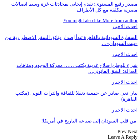
مصدر رفيع المستوى: تقدم إيجابى بمحادثات غزة وسط اتصالات
مصرية مكثفة مع كل الأطراف
You might also like
More from author
احدث الاخبار
السفارة السودانية بالقاهرة تبدأ إصدار وثائق السفر الاضطرارية من
«بيت السودان»…
احدث الاخبار
شيء للوطن| صلاح غريبة يكتب …… معركة الوجود ومتاهات
العدالة: الشق القانوني…
احدث الاخبار
بيان نعي صادر عن جمعية دنقلا للثقافة والتراث النوبى (مكتب
القاهرة)
احدث الاخبار
من قلب السودان إلى صناعة التاريخ في أمريكا!
Prev
Next
Leave A Reply