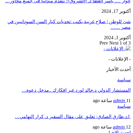
حوار …. ياسر العطا لـ «الشروق»: نتقدم ميدانيًّا فى جميع محاور…
أكتوبر 17, 2024
شئ للوطن | صلاح غريبة يكتب :تحديات كبار السن السودانيين في
مصر ……
أكتوبر 3, 2024
Prev
Next
1 of 3
- الإعلانات -
أحدث الأخبار
سياسة
المستشار الدولي د.خالد لورد غير افكارك ..مدخل دعوة…
11 ساعة ago
admin
سياسة
ا.د.طارق الصادق: تعليق على مقال السفير د. كرار التهامي…
12 ساعة ago
admin
احدث الاخبار