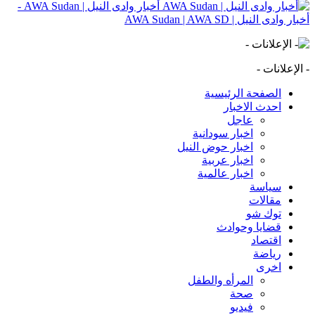
أخبار وادى النيل | AWA Sudan -
أخبار وادى النيل | AWA Sudan | AWA SD
- الإعلانات -
الصفحة الرئيسية
احدث الاخبار
عاجل
اخبار سودانية
اخبار حوض النيل
اخبار عربية
اخبار عالمية
سياسة
مقالات
توك شو
قضايا وحوادث
اقتصاد
رياضة
اخرى
المرأه والطفل
صحة
فيديو