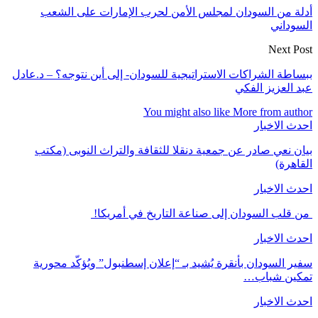
أدلة من السودان لمجلس الأمن لحرب الإمارات على الشعب
السوداني
Next Post
ببساطة الشراكات الاستراتيجية للسودان- إلى أين نتوجه؟ – د.عادل
عبد العزيز الفكي
You might also like
More from author
احدث الاخبار
بيان نعي صادر عن جمعية دنقلا للثقافة والتراث النوبى (مكتب
القاهرة)
احدث الاخبار
من قلب السودان إلى صناعة التاريخ في أمريكا!
احدث الاخبار
سفير السودان بأنقرة يُشيد بـ “إعلان إسطنبول” ويُؤكّد محورية
تمكين شباب…
احدث الاخبار