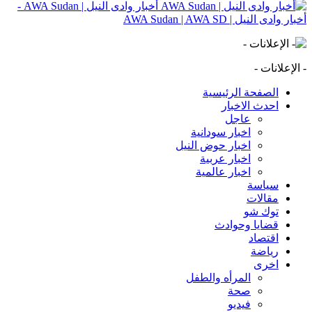
أخبار وادى النيل | AWA Sudan -
أخبار وادى النيل | AWA Sudan | AWA SD
- الإعلانات -
الصفحة الرئيسية
احدث الاخبار
عاجل
اخبار سودانية
اخبار حوض النيل
اخبار عربية
اخبار عالمية
سياسة
مقالات
توك شو
قضايا وحوادث
اقتصاد
رياضة
اخرى
المرأه والطفل
صحة
فيديو