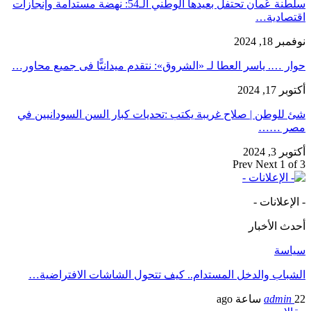
سلطنة عُمان تحتفل بعيدها الوطني الـ54: نهضة مستدامة وإنجازات
اقتصادية…
نوفمبر 18, 2024
حوار …. ياسر العطا لـ «الشروق»: نتقدم ميدانيًّا فى جميع محاور…
أكتوبر 17, 2024
شئ للوطن | صلاح غريبة يكتب :تحديات كبار السن السودانيين في
مصر ……
أكتوبر 3, 2024
Prev
Next
1 of 3
- الإعلانات -
أحدث الأخبار
سياسة
الشباب والدخل المستدام.. كيف تتحول الشاشات الافتراضية…
22 ساعة ago
admin