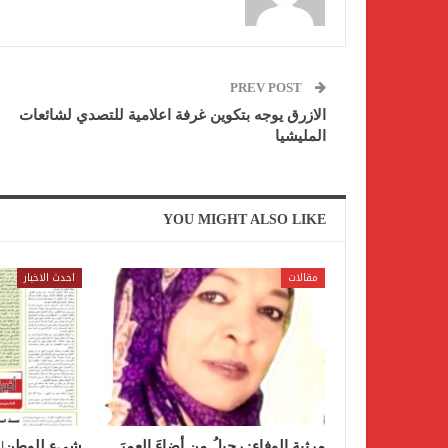
PREV POST
الازرق يوجه بتكوين غرفة اعلامية للتصدي لشائعات
المليشيا
YOU MIGHT ALSO LIKE
مقالات
احدث الاخبار
مرثية الوفاء: رحيلُ من أضاءَ العمرَ
شيء للوطن| 