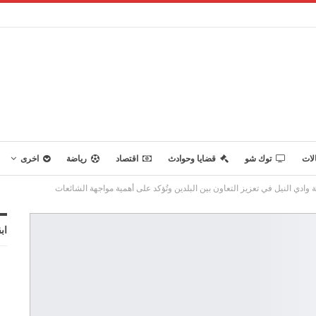
لات
توك شو
قضايا وحوادث
اقتصاد
رياضة
اخرى
ة وادي النيل في تعزيز التعاون بين البلدين وتُؤكد على أهمية مواجهة الشائعات
اب