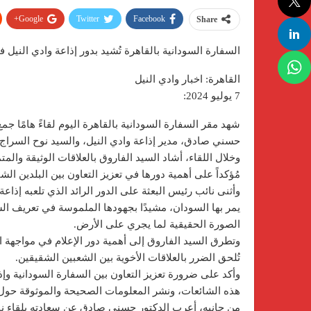
Google+
Twitter
Facebook
Share
السفارة السودانية بالقاهرة تُشيد بدور إذاعة وادي النيل ف
القاهرة: اخبار وادي النيل
7 يوليو 2024:
شهد مقر السفارة السودانية بالقاهرة اليوم لقاءً هامًا جم
حسني صادق، مدير إذاعة وادي النيل، والسيد نوح السراج، 
وخلال اللقاء، أشاد السيد الفاروق بالعلاقات الوثيقة وال
مُؤكداً على أهمية دورها في تعزيز التعاون بين البلدين ا
وأثنى نائب رئيس البعثة على الدور الرائد الذي تلعبه إذ
يمر بها السودان، مشيدًا بجهودها الملموسة في تعريف ا
الصورة الحقيقية لما يجري على الأرض.
وتطرق السيد الفاروق إلى أهمية دور الإعلام في مواجهة ا
تُلحق الضرر بالعلاقات الأخوية بين الشعبين الشقيقين.
وأكد على ضرورة تعزيز التعاون بين السفارة السودانية وإذ
هذه الشائعات، ونشر المعلومات الصحيحة والموثوقة حول م
من جانبه، أعرب الدكتور حسني صادق عن سعادته بلقاء نائب