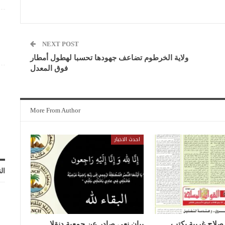
NEXT POST
ولاية الخرطوم تضاعف جهودها تحسبا لهطول أمطار
فوق المعدل
More From Author
احدث الاخبار
ال
صلاح غريبة يكتب ……
بيان نعي صادر عن جمعية دنقلا