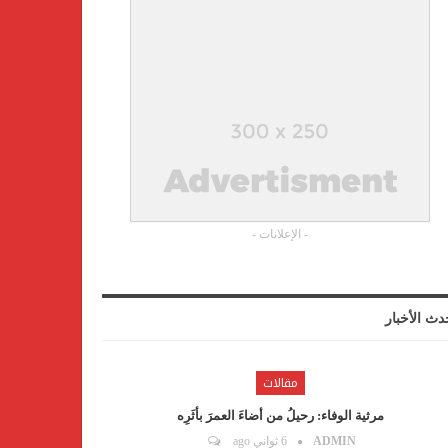
- الإعلانات -
دث الأخبار
مقالات
مرثية الوفاء: رحيلُ من أضاءَ العمرَ بأثَرِه
ADMIN
6 ثواني ago