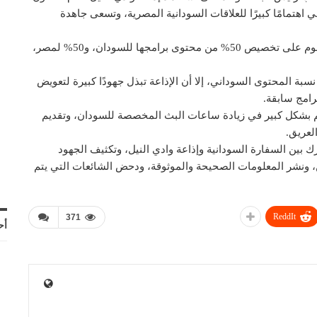
ي اهتمامًا كبيرًا للعلاقات السودانية المصرية، وتسعى جاهدة
وأوضح الدكتور صادق أن فلسفة عمل إذاعة وادي النيل تقوم على تخصيص 50% من محتوى برامجها للسودان، و50% لمصر،
بة المحتوى السوداني، إلا أن الإذاعة تبذل جهودًا كبيرة لتعويض
امج سابقة.
هم بشكل كبير في زيادة ساعات البث المخصصة للسودان، وتقديم
لعريق.
رك بين السفارة السودانية وإذاعة وادي النيل، وتكثيف الجهود
قين، ونشر المعلومات الصحيحة والموثوقة، ودحض الشائعات التي يتم
ReddIt
371
أح