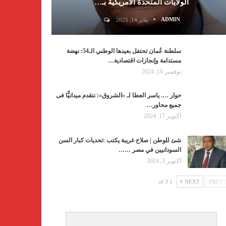
الولايات المتحدة الأمريكية بـ…
ADMIN
يناير 14, 2025
سلطنة عُمان تحتفل بعيدها الوطني الـ54: نهضة
مستدامة وإنجازات اقتصادية…
نوفمبر 18, 2024
حوار …. ياسر العطا لـ «الشروق»: نتقدم ميدانيًّا فى
جميع محاور…
أكتوبر 17, 2024
شئ للوطن | صلاح غريبة يكتب :تحديات كبار السن
السودانيين في مصر ……
أكتوبر 3, 2024
1 of 3
NEXT
PREV