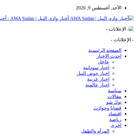
الأحد, أغسطس 9, 2026
أخبار وادى النيل | AWA Sudan - أخبار وادى النيل | AWA Sudan | AWA SD
- الإعلانات -
الصفحة الرئيسية
احدث الاخبار
عاجل
اخبار سودانية
اخبار حوض النيل
اخبار عربية
اخبار عالمية
سياسة
مقالات
توك شو
قضايا وحوادث
اقتصاد
رياضة
اخرى
المرأه والطفل