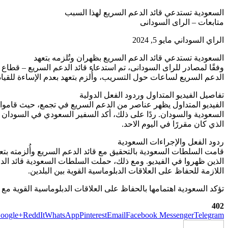
السعودية تستدعي قائد الدعم السريع لهذا السبب
متابعات – الراى السودانى
الراي السوداني مايو 5, 2024
السعودية تستدعي قائد الدعم السريع بظهران وتُلزمه بتعهد
وفقًا لمصادر للراى السودانى، تم استدعاء قائد الدعم السريع – قطاع
الدعم السريع لساعات حول التسريب، وأُلزم بتعهد بعدم الإساءة للقيا
تفاصيل الفيديو المتداول وردود الفعل الدولية
الفيديو المتداول يظهر عناصر من الدعم السريع في تجمع، حيث قاموا 
السعودية والسودان. ردًا على ذلك، أكد السفير السعودي في السودان أن
الذي كان مقررًا في اليوم الاحد.
ردود الفعل والإجراءات السعودية
قامت السلطات السعودية بالتحقيق مع قائد الدعم السريع وأُلزمته بتعهد
الذين ظهروا في الفيديو. ومع ذلك، حملت السلطات السعودية قائد ال
اللازمة للحفاظ على العلاقات الدبلوماسية القوية بين البلدين.
تؤكد السعودية اهتمامها بالحفاظ على العلاقات الدبلوماسية القوية م
402
oogle+
ReddIt
WhatsApp
Pinterest
Email
Facebook Messenger
Telegram