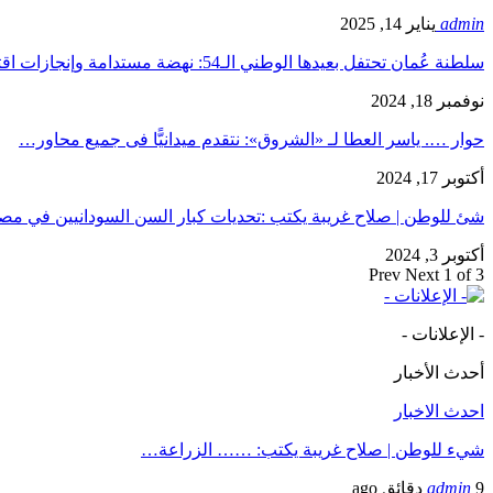
admin
يناير 14, 2025
سلطنة عُمان تحتفل بعيدها الوطني الـ54: نهضة مستدامة وإنجازات اقتصادية…
نوفمبر 18, 2024
حوار …. ياسر العطا لـ «الشروق»: نتقدم ميدانيًّا فى جميع محاور…
أكتوبر 17, 2024
شئ للوطن | صلاح غريبة يكتب :تحديات كبار السن السودانيين في 
أكتوبر 3, 2024
Prev
Next
1 of 3
- الإعلانات -
أحدث الأخبار
احدث الاخبار
شيء للوطن | صلاح غريبة يكتب: …… الزراعة…
9 دقائق ago
admin