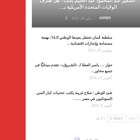
السفير عبد المحمود عبد الحليم يكتب : هل تعترف
الولايات المتحدة الأمريكية بـ…
ADMIN
يناير 14, 2025
سلطنة عُمان تحتفل بعيدها الوطني الـ54: نهضة
مستدامة وإنجازات اقتصادية…
نوفمبر 18, 2024
حوار …. ياسر العطا لـ «الشروق»: نتقدم ميدانيًّا فى
جميع محاور…
أكتوبر 17, 2024
شئ للوطن | صلاح غريبة يكتب :تحديات كبار السن
السودانيين في مصر ……
أكتوبر 3, 2024
1 of 3
NEXT
PREV