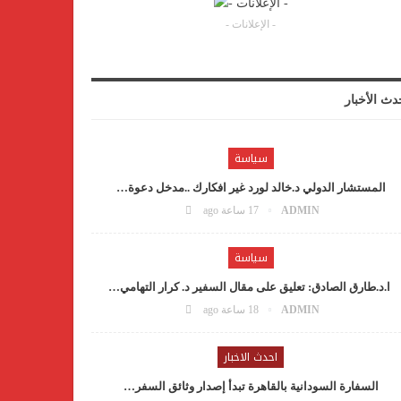
- الإعلانات -
دث الأخبار
سياسة
المستشار الدولي د.خالد لورد غير افكارك ..مدخل دعوة…
ADMIN
17 ساعة ago
سياسة
ا.د.طارق الصادق: تعليق على مقال السفير د. كرار التهامي…
ADMIN
18 ساعة ago
احدث الاخبار
السفارة السودانية بالقاهرة تبدأ إصدار وثائق السفر…