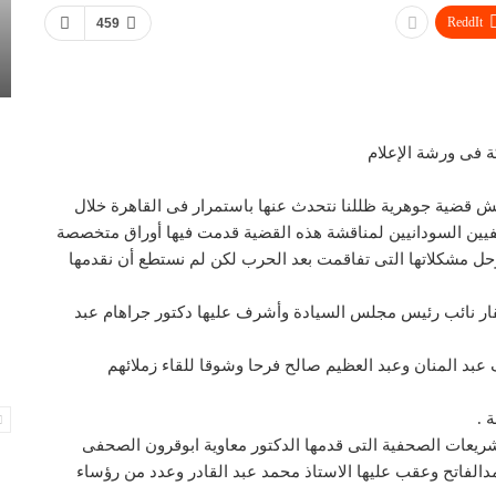
ReddIt
459
ة فى ورشة الإعلام
اقش قضية جوهرية ظللنا نتحدث عنها باستمرار فى القاهرة خلال
حفيين السودانيين لمناقشة هذه القضية قدمت فيها أوراق متخصصة
ل مشكلاتها التى تفاقمت بعد الحرب لكن لم نستطع أن نقدمها
قار نائب رئيس مجلس السيادة وأشرف عليها دكتور جراهام عبد
 عبد المنان وعبد العظيم صالح فرحا وشوقا للقاء زملائهم
 .
شريعات الصحفية التى قدمها الدكتور معاوية ابوقرون الصحفى
مدالفاتح وعقب عليها الاستاذ محمد عبد القادر وعدد من رؤساء