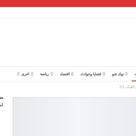
توك شو
قضايا وحوادث
اقتصاد
رياضة
اخرى
غياب 2/3
اب