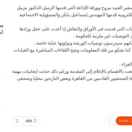
فير العبيد مروح وورقة الإذاعة التى قدمها الزميل الدكتور مزمل
ترونية قدمها المهندس إسماعيل بابكر والمسؤولية الاجتماعية
ات التى قدمت فى الأوراق والنقاش إذ أعدت على عجل وزادها
أح
إن التوصيات غير ملزمة للحكومة .
ة بانهم سيدرسون توصيات الورشة ويولونها عناية خاصة .
 كنا نشكو من قلة المعلومات وشح اللقاءات المباشرة مع القيادات
عزاء .
 بالاهتمام بالإعلام إلى المقدمة ورغم ذلك حدثت ايجابيات مهمة
دعا الصحفيين القادمين من القاهرة وبعض النازحين محليا وصحفى
ReddIt
459