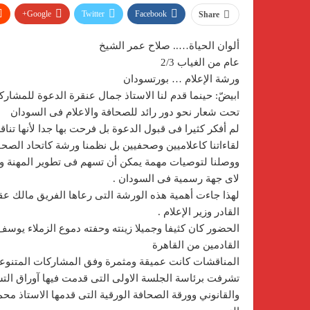
Google+
Twitter
Facebook
Share
ألوان الحياة….. صلاح عمر الشيخ
عام من الغياب 2/3
ورشة الإعلام … بورتسودان
ابيضّ: حينما قدم لنا الاستاذ جمال عنقرة الدعوة للمشارك
تحت شعار نحو دور رائد للصحافة والاعلام فى السودان
لم أفكر كثيرا فى قبول الدعوة بل فرحت بها جدا لأنها تن
لقاءاتنا كاعلاميين وصحفيين بل نظمنا ورشة كاتحاد الص
ووصلنا لتوصيات مهمة يمكن أن تسهم فى تطوير المهنة وح
لاى جهة رسمية فى السودان .
لهذا جاءت أهمية هذه الورشة التى رعاها الفريق مالك ع
القادر وزير الإعلام .
الحضور كان كثيفا وجميلا زينته وحفته دموع الزملاء يوسف
القادمين من القاهرة
المناقشات كانت عميقة ومثمرة وفق المشاركات المتنوعة
تشرفت برئاسة الجلسة الاولى التى قدمت فيها آوراق الت
والقانوني وورقة الصحافة الورقية التى قدمها الاستاذ مح