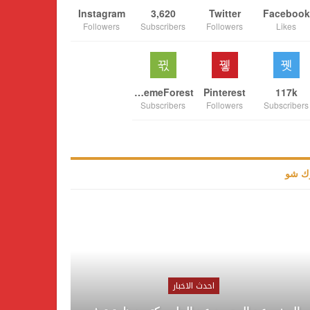
Instagram
3,620
Twitter
Facebook
Followers
Subscribers
Followers
Likes
ThemeForest
Pinterest
117k
Subscribers
Followers
Subscribers
ك شو
احدث الاخبار