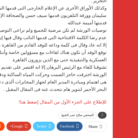
التحرير .
وكذلك الأوراق الأخرى عن الإعلام الخارجى التى قدمها الس
سليمان وورقة التلفزيون قدمها سيف حسن والصحافة الإلك
قدمتها أميمة عبدالله
توصيات الورشة لم تكن مرضية للجميع ولم تراعى التوصي
عدم رضا الكلمة الافتتاحية التى قدمها النائب وقال فيها 
إلا انه عاد وقال فى كلمة وداعه للوفد القادم من القاهر
توقع الوفد أن تكون هناك لقاءات مع مسؤولين خاصة وأننا
العسكرية والتنفيذية حتى مع الذين يزورون القاهرة
تشوقنا للقاء مع الرئيس البرهان إلا انه اقتصر على تقديم ال
الورشة اخترقت حاجز الصمت وحركت المياه الساكنة ودفعت
هى اهتمام ومبادرة المدير العام لجهاز المخابرات ألذى 
البحر الأحمر لتنوير هام نتحدث عنه فى المقال المقبل .
للإطلاع على الجزء الأول من المقال إضغط هنا!
الصحفي صلاح عمر الشيخ
Google+
Twitter
Facebook
Share