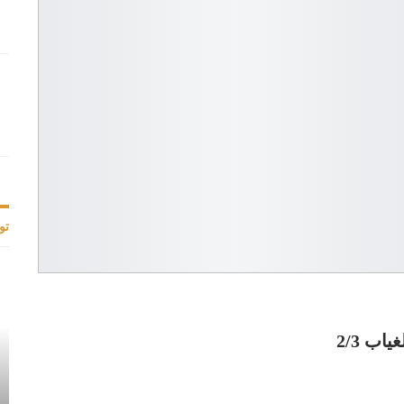
تو
ب 2/3