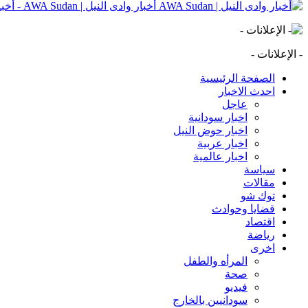
أخبار وادى النيل | AWA Sudan - أخبار وادى النيل | AWA Sudan | AWA SD
- الإعلانات -
الصفحة الرئيسية
احدث الاخبار
عاجل
اخبار سودانية
اخبار حوض النيل
اخبار عربية
اخبار عالمية
سياسة
مقالات
توك شو
قضايا وحوادث
اقتصاد
رياضة
اخرى
المرأه والطفل
صحة
فيديو
سودانيين بالخارج