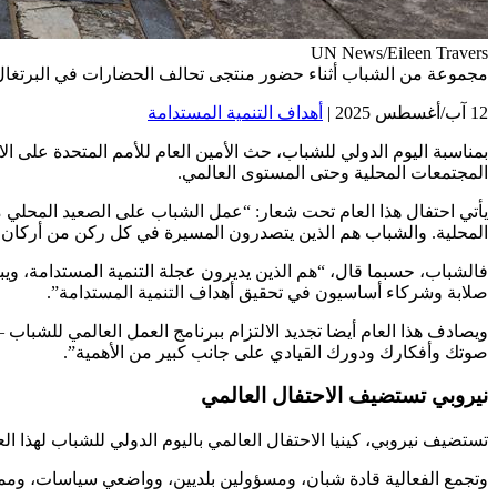
UN News/Eileen Travers
مجموعة من الشباب أثناء حضور منتجى تحالف الحضارات في البرتغال في 
12 آب/أغسطس 2025 |
أهداف التنمية المستدامة
بمناسبة اليوم الدولي للشباب، حث الأمين العام للأمم المتحدة على الا
المجتمعات المحلية وحتى المستوى العالمي.
يأتي احتفال هذا العام تحت شعار: “عمل الشباب على الصعيد المحلي
المحلية. والشباب هم الذين يتصدرون المسيرة في كل ركن من أركان ا
فالشباب، حسبما قال، “هم الذين يديرون عجلة التنمية المستدامة، وي
صلابة وشركاء أساسيون في تحقيق أهداف التنمية المستدامة”.
ويصادف هذا العام أيضا تجديد الالتزام ببرنامج العمل العالمي للشباب 
صوتك وأفكارك ودورك القيادي على جانب كبير من الأهمية”.
نيروبي تستضيف الاحتفال العالمي
تستضيف نيروبي، كينيا الاحتفال العالمي باليوم الدولي للشباب لهذا ال
وتجمع الفعالية قادة شبان، ومسؤولين بلديين، وواضعي سياسات، وممثل