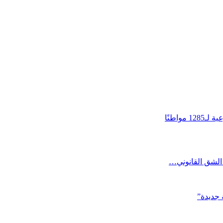
واطنًا
الشق القانوني…
 جديدة”