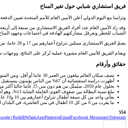
فريق استشاري شبابي حول تغير المناخ
وتزامنا مع اليوم الدولي أعلن الأمين العام للأمم المتحدة تعيين الدفعة
وقد زاد الأمين العام عدد أفراد الفريق الاستشاري من سبعة إلى أربعة
الشباب للخطر وتعرقل مشاركتهم الهادفة في اجتماعات وجهود المناخ
يضمّ الفريق الاستشاري ممثلين تتراوح أعمارهم بين 17 و 28 عاما، من جميع مناطق العالم، ويمثّلون مجموعة متنوعة من الهويات والخبرات ووجهات النظر والكفاءات.
ويقدّم الفريق للأمين العام مشورة عملية تُركز على النتائج، ووجهات
حقائق وأرقام
نصف سكان العالم يبلغون من العمر 30 عاما أو أقل، ومن المتوقع أن ترتفع نسبتهم إلى 57% بحلول نهاية عام 2030.
أظهرت دراسة استقصائية أن 67% من الناس يؤمنون بمستقبل أفضل، وكانت الفئة العمرية ما بين 15 و17 عاما الأكثر تفاؤلا في هذا الشأن.
بحلول عام 2050، سيُمثّل من هم دون سن 25 عاما حاليا أكثر من 90% من القوى العاملة في ذروتها.
تبلغ نسبة البطالة بين صفوف القوى العاملة الشابة 13%، وهو أدنى معدل يُسجَّل منذ 15 عاما، بحسب أرقام عام 2023.
يعاني واحد من كل سبعة أطفال تتراوح أعمارهم بين 10 و19 عاما اضطرابا نفسيا.
ما يقرب من 6 من كل 10 أطفال في سن العاشرة، في البلدان المنخفضة والمتوسطة الدخل، عاجزون عن قراءة فقرة بسيطة وفهمها.
554
oogle+
ReddIt
WhatsApp
Pinterest
Email
Facebook Messenger
Telegram