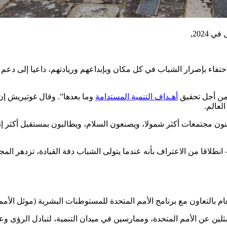
2024,
حتفاء بإصرار الشباب في كل مكان وبإبداعهم وريادتهم، داعيا إلى دعم ال
 من أجل تحقيق
أهـداف التنمية المستدامة
وما بعدها”. وقال غوتيريش إن 
لعالم.
بنون مجتمعات أكثر شمولا، ويصنعون السلام، ويطالبون بمستقبل أكثر إ
– انطلاقا من الاعتراف بأنه عندما يتولى الشباب دفة القيادة، تزدهر ال
عام بالتعاون مع برنامج الأمم المتحدة للمستوطنات البشرية (موئل الأمم 
ين عن الأمم المتحدة، وممارسين في ميدان التنمية، لتبادل الرؤى وعر