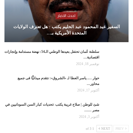
احدث الاخبار
السفير عبد المحمود عبد الحليم يكتب : هل تعترف الولايات
المتحدة الأمريكية بـ…
سلطنة عُمان تحتفل بعيدها الوطني الـ54: نهضة مستدامة وإنجازات
اقتصادية…
نوفمبر 18, 2024
حوار …. ياسر العطا لـ «الشروق»: نتقدم ميدانيًّا فى جميع
محاور…
أكتوبر 17, 2024
شئ للوطن | صلاح غريبة يكتب :تحديات كبار السن السودانيين في
مصر ……
أكتوبر 3, 2024
1 of 3
NEXT
PREV