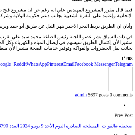
فيما قال مقرر المشروع المهندس علي انه رغم عن ان مشروع فتح طريق
الإتحادية وإعتمد على النفرة الشعبية بجانب دعم حكومة الولاية وشركة
وأبان ان الطريق يربط البحر الاحمر بنهر النيل عن طريق أبو حمد وبرب
في ذات السياق بشر عضو اللجنة رئيس الصاغة محمد سيد علي بقرب إك
مشيرا لأن إكتمال الطريق سيسهم في إيصال المياه والكهرباء وكل الخد
بجانب نقل الخضروات والفواكه وتوفير خدمات الصحة مشيرا لأن منطقة
1٬208
oogle+
ReddIt
WhatsApp
Pinterest
Email
Facebook Messenger
Telegram
admin
5697 posts
0 comments
Prev Post
صحيفة #القوات_المسلحة الصادرة اليوم الأحد 9 يونيو 2024 العدد 6790