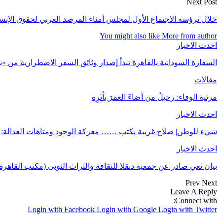
Next Post
خلال ترؤسه الاجتماع الأول لمجلس أمناء المرصد العربي لحقوق الإنسا
You might also like
More from author
احدث الاخبار
السفارة السودانية بالقاهرة تبدأ إصدار وثائق السفر الاضطرارية من 
مقالات
مرثية الوفاء: رحيلُ من أضاءَ العمرَ بأثَرِه
احدث الاخبار
شيء للوطن| صلاح غريبة يكتب …… معركة الوجود ومتاهات العدالة: 
احدث الاخبار
بيان نعي صادر عن جمعية دنقلا للثقافة والتراث النوبى (مكتب القاهرة
Prev
Next
Leave A Reply
Connect with:
Login with Facebook
Login with Google
Login with Twitter