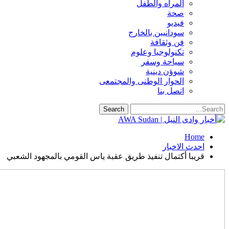
المرأه والطفل
صحة
فيديو
سودانيين بالخارج
فن وثقافة
تكنولوجيا وعلوم
سياحة وسفر
شوؤن دينية
الحوار الوطنى والمجتمعى
اتصل بنا
Home
احدث الاخبار
قريبا أكتمال تنفيذ طريق عقبة ياس القومي بالمجهود الشعبي