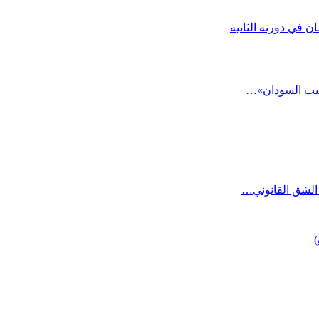
ن في دورته الثانية
«بيت السودان»…
الشق القانوني…
)