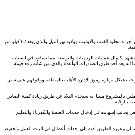
كشفت اللجنة الفنية لطريق عقبة ياس القومي عن إكتمال أعمال التوسعة والردميات بالطريق بنسبة 85% مشيرة لأن الطريق الذي يربط بين أجزاء محلية القنب والاوليب وولاية نهر النيل والذي يبعد 62 كيلو متر
كتمال توسعة وردميات الطريق بنسبة 85% مشيرا لأن الأشهر القادمة ستشهد اكتمال عمليات الردميات والتوسعه مما يساعد في انسياب
ما انه يعد أحد طرق الصادرات الواعدة والذي من شأنه رفع قيمة
ب هيكل بزيارة رموز الإدارة الأهلية بالمنطقة ووقوفهم على سير
ين بالمشروع مبينا انه سيخدم البلاد عن طريق زيادة كمية الصادر
 بالولاية.
ض بجانب إسهامه في إدخال خدمات الصحة والكهرباء والتعليم
نا ان وعورة الطريق أدت إلى إحداث أعطال في آليات العمل وتخفيض