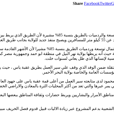
Share
Facebook
Twitter
G
ق العقبة.
أعلن مدير مشروع فتح عقبة ياس المهندس محمد الأمين هيكل عن إ
ة حيث أنه يربطها بولاية نهر النيل في منطقة ابو حمد وجمهورية مصر ك
اسية لإنسانها الذي ظل يعاني لسنوات خلت.
مستقلة ضمن الوفد الذي وقف علي سير العمل بطريق عقبة ياس ، حيث رح
ؤسسات العامة والخاصة بولاية البحر الأحمر.
حمود لدى متابعته سير العمل من أعلى قمة عقبة ياس على جهود العامل
مر عبرها والتي تعد من أكثر المحليات الثرة بالمعادن والاراضي الخصبة
اطق الأمرار والبشاريين ويربط حضارات وثقافة المناطق ببعضها البع
الشعبية بدعم المشروع عبر زيادة الاليات قبيل قدوم فصل الخريف مبي