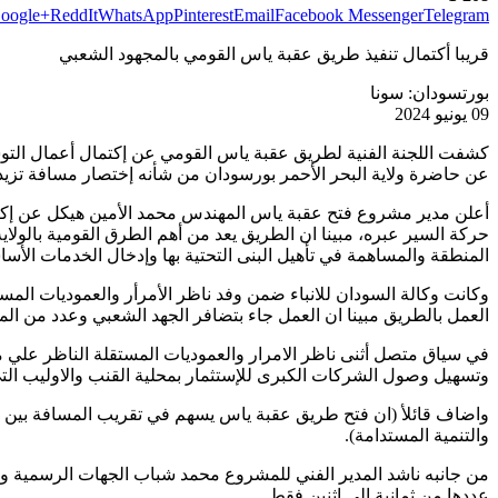
oogle+
ReddIt
WhatsApp
Pinterest
Email
Facebook Messenger
Telegram
قريبا أكتمال تنفيذ طريق عقبة ياس القومي بالمجهود الشعبي
بورتسودان: سونا
09 يونيو 2024
عن حاضرة ولاية البحر الأحمر بورسودان من شأنه إختصار مسافة تزيد عن 55 كيلو متر للمسافرين ويصبح منفذ جديد للولاية بجانب طري
حركة السير عبره، مبينا ان الطريق يعد من أهم الطرق القومية بالولاي
المنطقة والمساهمة في تأهيل البنى التحتية بها وإدخال الخدمات الأس
وكانت وكالة السودان للانباء ضمن وفد ناظر الأمرأر والعموديات ال
العمل بالطريق مبينا ان العمل جاء بتضافر الجهد الشعبي وعدد من الم
في سياق متصل أثنى ناظر الامرار والعموديات المستقلة الناظر علي م
وتسهيل وصول الشركات الكبرى للإستثمار بمحلية القنب والاوليب التي ي
واضاف قائلأ (ان فتح طريق عقبة ياس يسهم في تقريب المسافة بين من
والتنمية المستدامة).
من جانبه ناشد المدير الفني للمشروع محمد شباب الجهات الرسمية و
عددها من ثمانية إلى إثنين فقط.